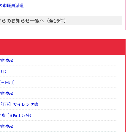
の市職員派遣
からのお知らせ一覧へ（全16件）
注意喚起
日月）
（三日月）
注意喚起
と訂正】サイレン吹鳴
吹鳴（８時１５分）
注意喚起