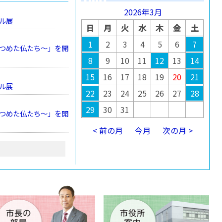
2026年3月
ル展
日
月
火
水
木
金
土
1
2
3
4
5
6
7
つめた仏たち～」を開
8
9
10
11
12
13
14
15
16
17
18
19
20
21
ル展
22
23
24
25
26
27
28
29
30
31
つめた仏たち～」を開
< 前の月
今月
次の月 >