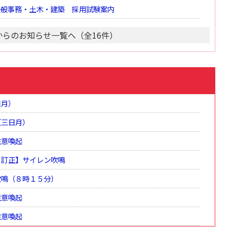
一般事務・土木・建築 採用試験案内
からのお知らせ一覧へ（全16件）
日月）
（三日月）
注意喚起
と訂正】サイレン吹鳴
吹鳴（８時１５分）
注意喚起
注意喚起