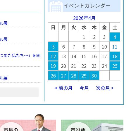
イベントカレンダー
2026年4月
ル展
日
月
火
水
木
金
土
1
2
3
4
ル展
5
6
7
8
9
10
11
つめた仏たち～」を開
12
13
14
15
16
17
18
19
20
21
22
23
24
25
26
27
28
29
30
ル展
< 前の月
今月
次の月 >