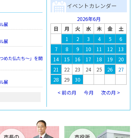
イベントカレンダー
2026年6月
ル展
日
月
火
水
木
金
土
1
2
3
4
5
6
ル展
7
8
9
10
11
12
13
つめた仏たち～」を開
14
15
16
17
18
19
20
21
22
23
24
25
26
27
28
29
30
ル展
< 前の月
今月
次の月 >