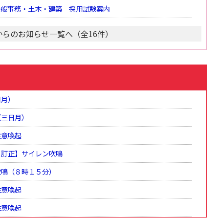
一般事務・土木・建築 採用試験案内
からのお知らせ一覧へ（全16件）
日月）
（三日月）
注意喚起
と訂正】サイレン吹鳴
吹鳴（８時１５分）
注意喚起
注意喚起