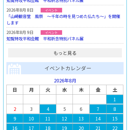
知覧特攻平和会館 平和祈念特別パネル展
2026年8月 8日
イベント
「山崎観音堂 風祭 ～千年の時を見つめた仏たち～」を開催
します
2026年8月 9日
イベント
知覧特攻平和会館 平和祈念特別パネル展
もっと見る
イベントカレンダー
2026年8月
日
月
火
水
木
金
土
1
2
3
4
5
6
7
8
9
10
11
12
13
14
15
16
17
18
19
20
21
22