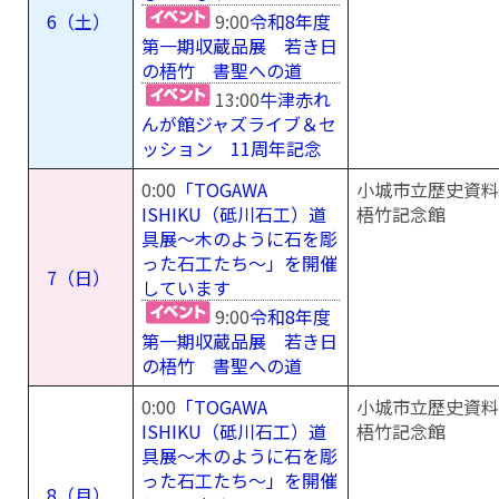
6（土）
9:00
令和8年度
第一期収蔵品展 若き日
の梧竹 書聖への道
13:00
牛津赤れ
んが館ジャズライブ＆セ
ッション 11周年記念
0:00
「TOGAWA
小城市立歴史資料
ISHIKU（砥川石工）道
梧竹記念館
具展～木のように石を彫
った石工たち～」を開催
7（日）
しています
9:00
令和8年度
第一期収蔵品展 若き日
の梧竹 書聖への道
0:00
「TOGAWA
小城市立歴史資料
ISHIKU（砥川石工）道
梧竹記念館
具展～木のように石を彫
った石工たち～」を開催
8（月）