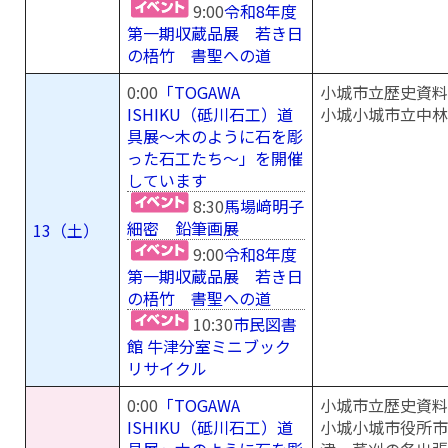
9:00
令和8年度
第一期収蔵品展 若き日
の梧竹 書聖への道
0:00
「TOGAWA
小城市立歴史資料
ISHIKU（砥川石工）道
小城小城市立中林
具展～木のように石を彫
った石工たち～」を開催
しています
8:30
馬場﨑明子
細密 鉛筆画展
13（土）
9:00
令和8年度
第一期収蔵品展 若き日
の梧竹 書聖への道
10:30
市民図書
館 牛津分室ミニブック
リサイクル
0:00
「TOGAWA
小城市立歴史資料
ISHIKU（砥川石工）道
小城小城市役所市