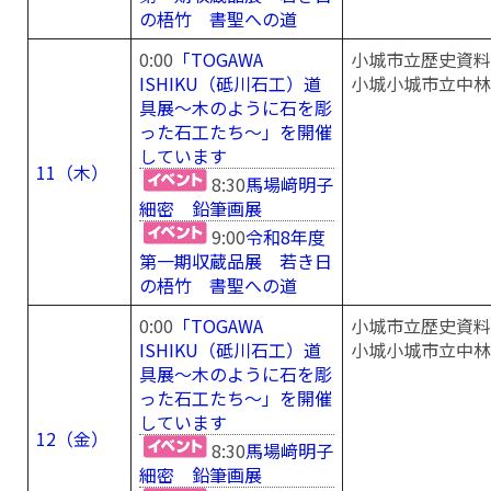
の梧竹 書聖への道
0:00
「TOGAWA
小城市立歴史資料
ISHIKU（砥川石工）道
小城小城市立中林
具展～木のように石を彫
った石工たち～」を開催
しています
11（木）
8:30
馬場﨑明子
細密 鉛筆画展
9:00
令和8年度
第一期収蔵品展 若き日
の梧竹 書聖への道
0:00
「TOGAWA
小城市立歴史資料
ISHIKU（砥川石工）道
小城小城市立中林
具展～木のように石を彫
った石工たち～」を開催
しています
12（金）
8:30
馬場﨑明子
細密 鉛筆画展