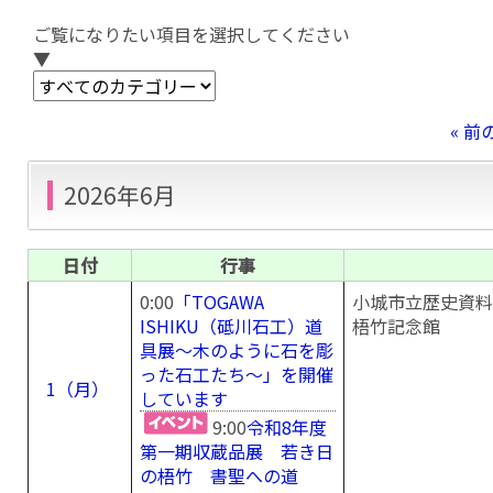
ご覧になりたい項目を選択してください
▼
« 前
2026年6月
日付
行事
0:00
「TOGAWA
小城市立歴史資料
ISHIKU（砥川石工）道
梧竹記念館
具展～木のように石を彫
った石工たち～」を開催
1（月）
しています
9:00
令和8年度
第一期収蔵品展 若き日
の梧竹 書聖への道