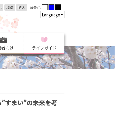
小
標準
拡大
背景色
業者向け
ライフガイド
”すまい”の未来を考