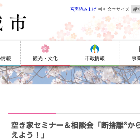
音声読み上げ
文字サイズ
縮
の情報
観光・文化
市政情報
事
空き家セミナー＆相談会「断捨離®から
えよう！」