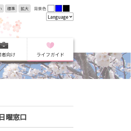
小
標準
拡大
背景色
業者向け
ライフガイド
日曜窓口