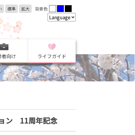
小
標準
拡大
背景色
業者向け
ライフガイド
ョン 11周年記念