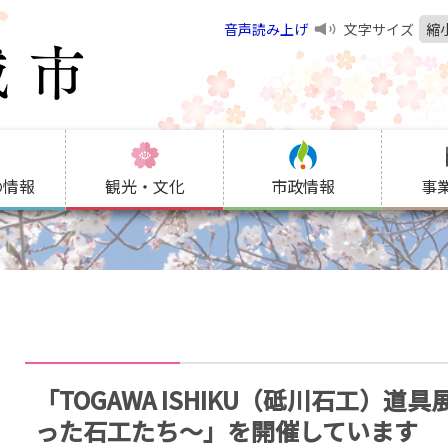
音声読み上げ
文字サイズ
縮
の情報
観光・文化
市政情報
事
「TOGAWA ISHIKU（砥川石工）
った石工たち～」を開催しています