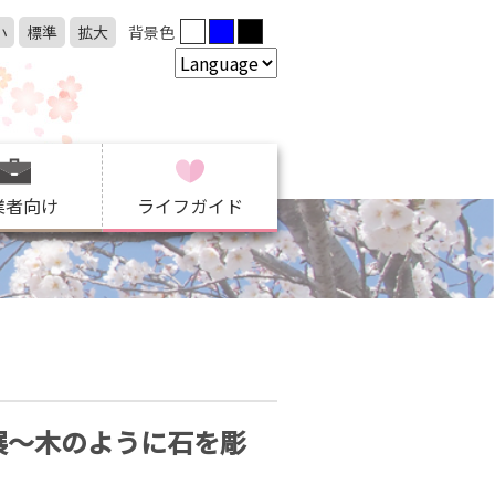
小
標準
拡大
背景色
業者向け
ライフガイド
道具展～木のように石を彫