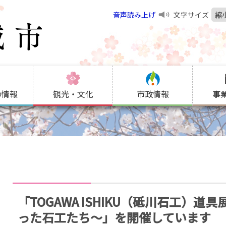
音声読み上げ
文字サイズ
縮
の情報
観光・文化
市政情報
事
「TOGAWA ISHIKU（砥川石工）
った石工たち～」を開催しています