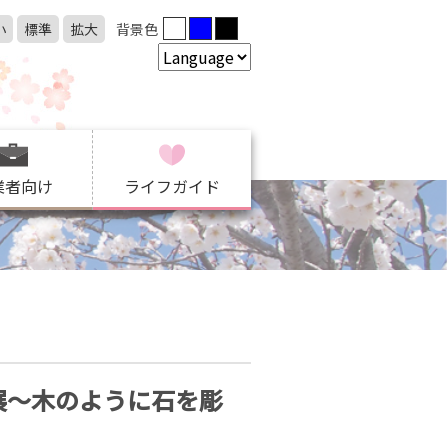
小
標準
拡大
背景色
業者向け
ライフガイド
道具展～木のように石を彫