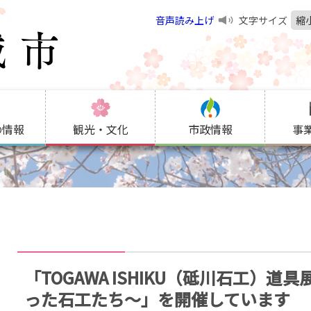
音声読み上げ
文字サイズ
縮
の情報
観光・文化
市政情報
事
「TOGAWA ISHIKU（砥川石工）
った石工たち～」を開催しています