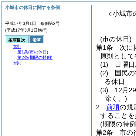
小城市の休日に関する条例
○小城市
平成17年3月1日 条例第2号
(平成17年3月1日施行)
(市の休日)
条項目次
沿革
第1条
次に
本則
第1条
(市の休日)
原則として
第2条
(期限の特例)
附則
(1)
日曜日
(2)
国民の
る休日
(3)
12月
除く。)
2
前項
の規
することを
(期限の特例
第2条
市の