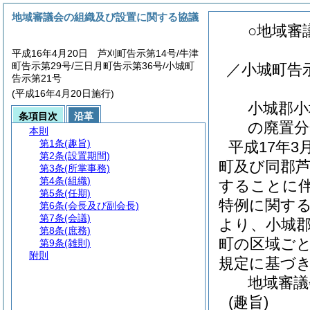
地域審議会の組織及び設置に関する協議
○地域審
平成16年4月20日 芦刈町告示第14号/牛津
町告示第29号/三日月町告示第36号/小城町
／小城町告示
告示第21号
(平成16年4月20日施行)
小城郡小
条項目次
沿革
の廃置分
本則
第1条
(趣旨)
平成17年
第2条
(設置期間)
町及び同郡
第3条
(所掌事務)
第4条
(組織)
することに
第5条
(任期)
特例に関する
第6条
(会長及び副会長)
第7条
(会議)
より、小城
第8条
(庶務)
町の区域ご
第9条
(雑則)
附則
規定に基づ
地域審議
(趣旨)