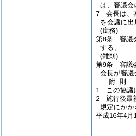
は、審議会
7
会長は、
を会議に出
(庶務)
第8条
審議
する。
(雑則)
第9条
審議
会長が審議
附
則
1
この協議
2
施行後最
規定にかか
平成16年4月