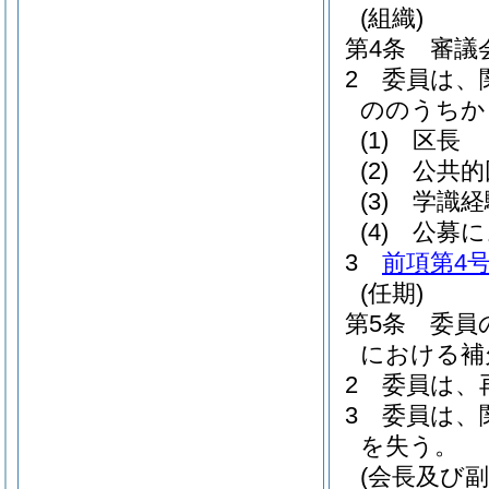
(組織)
第4条
審議
2
委員は、
ののうちか
(1)
区長
(2)
公共的
(3)
学識経
(4)
公募に
3
前項第4
(任期)
第5条
委員
における補
2
委員は、
3
委員は、
を失う。
(会長及び副