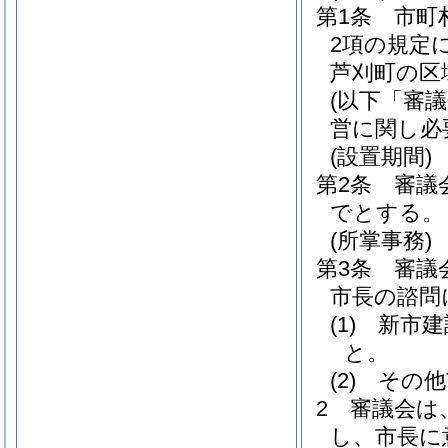
第1条
市町
2項の規定
芦刈町の区
(以下「審
営に関し必
(設置期間)
第2条
審議
でとする。
(所掌事務)
第3条
審議
市長の諮問
(1)
新市建
と。
(2)
その他
2
審議会は
し、市長に