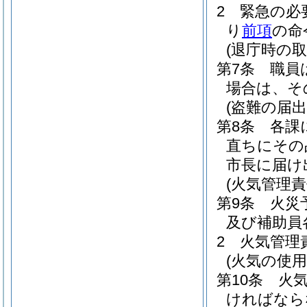
2
緊急の必
り
前項
の命
(退庁時の取
第7条
職員
場合は、そ
(盗難の届出
第8条
各課
直ちにその
市長に届け
(火気管理責
第9条
火災
及び補助員
2
火気管理
(火気の使用
第10条
火
ければなら