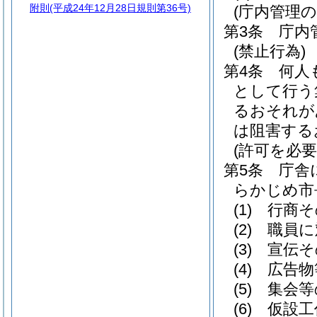
附則
(平成24年12月28日規則第36号)
(庁内管理の
第3条
庁内
(禁止行為)
第4条
何人
として行う
るおそれが
は阻害する
(許可を必
第5条
庁舎
らかじめ市
(1)
行商そ
(2)
職員に
(3)
宣伝そ
(4)
広告物
(5)
集会等
(6)
仮設工