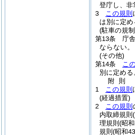
登庁し、非
3
この規則
は別に定め
(駐車の規制
第13条
庁
ならない。
(その他)
第14条
こ
別に定める
附
則
1
この規則
(経過措置)
2
この規則
内取締規則
理規則
(昭
規則
(昭和4