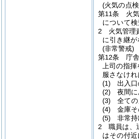
(火気の点検
第11条
火
について検
2
火気管理
に引き継が
(非常警戒)
第12条
庁
上司の指揮
服さなけれ
(1)
出入口
(2)
夜間に
(3)
全ての
(4)
金庫そ
(5)
非常持
2
職員は、
はその付近