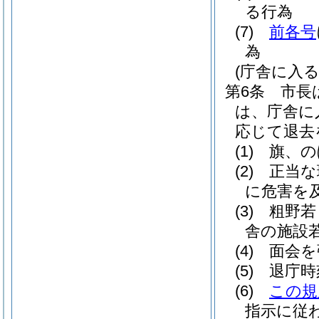
る行為
(7)
前各号
為
(庁舎に入
第6条
市長
は、庁舎に
応じて退去
(1)
旗、の
(2)
正当な
に危害を
(3)
粗野若
舎の施設
(4)
面会を
(5)
退庁時
(6)
この規
指示に従