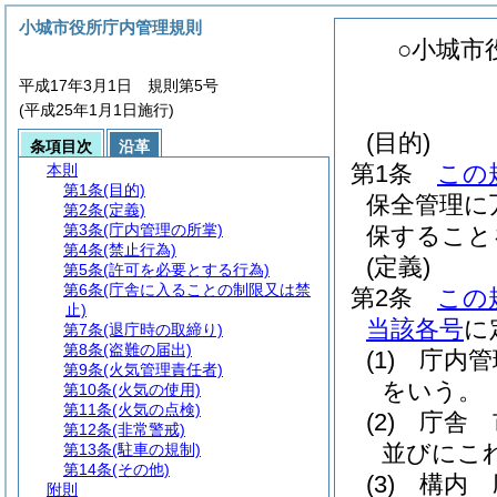
小城市役所庁内管理規則
○小城市
平成17年3月1日 規則第5号
(平成25年1月1日施行)
(目的)
条項目次
沿革
第1条
この
本則
第1条
(目的)
保全管理に
第2条
(定義)
第3条
(庁内管理の所掌)
保すること
第4条
(禁止行為)
(定義)
第5条
(許可を必要とする行為)
第6条
(庁舎に入ることの制限又は禁
第2条
この
止)
当該各号
に
第7条
(退庁時の取締り)
第8条
(盗難の届出)
(1)
庁内
第9条
(火気管理責任者)
をいう。
第10条
(火気の使用)
第11条
(火気の点検)
(2)
庁舎 
第12条
(非常警戒)
並びにこ
第13条
(駐車の規制)
第14条
(その他)
(3)
構内 
附則