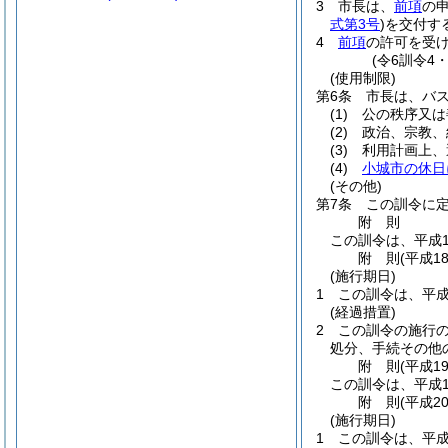
3
市長は、
前項
の
式第3号
)
を交付す
4
前項
の許可を受
(令6訓令4
(使用制限)
第6条
市長は、バ
(1)
公の秩序又は
(2)
政治、宗教、
(3)
利用計画上、
(4)
小城市の休日
(その他)
第7条
この訓令に
附
則
この訓令は、平成1
附
則
(平成1
(施行期日)
1
この訓令は、平成
(経過措置)
2
この訓令の施行
処分、手続その他
附
則
(平成1
この訓令は、平成1
附
則
(平成2
(施行期日)
1
この訓令は、平成