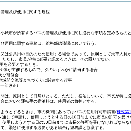
の管理及び使用に関する規程
、小城市が所有するバスの管理及び使用に関し必要な事項を定めるもの
及び運用に関する事務は、総務部総務課において行う。
用又は公共用の目的のため使用する場合であって、原則として乗車人員が
。
ただし、市長が特に必要と認めるときは、その限りでない。
用を必要とするとき。
団体が主催するもので、次のいずれかに該当する場合
及び研修会
地域間交流等まちづくりに関連する行事
・一部改正)
期間は、原則として日帰りとする。
ただし、宿泊について、市長が特に
場合において運転手の宿泊料は、使用者の負担とする。
しようとするときは、市の機関にあってはバスの使用許可申請書
(
様式第
を通じて申請し、使用しようとする日の10日前までに市長の許可を受け
、使用しようとする日の30日前までに市長の許可を受けなければならな
いて、緊急に使用する必要がある場合は総務課と協議する。