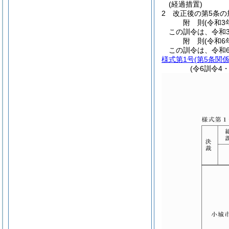
(経過措置)
2
改正後の第5条
附
則
(令和3
この訓令は、令和
附
則
(令和6
この訓令は、令和
様式第1号
(第5条関係
(令6訓令4