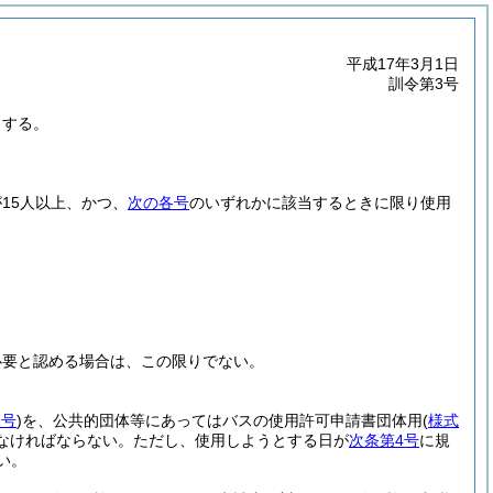
平成17年3月1日
訓令第3号
とする。
15人以上、かつ、
次の各号
のいずれかに該当するときに限り使用
必要と認める場合は、この限りでない。
1号
)
を、公共的団体等にあってはバスの使用許可申請書団体用
(
様式
なければならない。
ただし、使用しようとする日が
次条第4号
に規
い。