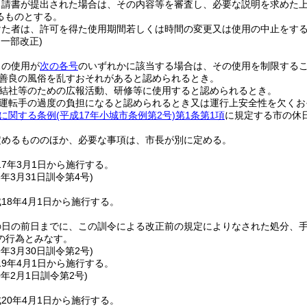
申請書が提出された場合は、その内容等を審査し、必要な説明を求めた
るものとする。
けた者は、許可を得た使用期間若しくは時間の変更又は使用の中止をす
・一部改正)
スの使用が
次の各号
のいずれかに該当する場合は、その使用を制限する
善良の風俗を乱すおそれがあると認められるとき。
結社等のための広報活動、研修等に使用すると認められるとき。
運転手の過度の負担になると認められるとき又は運行上安全性を欠くお
に関する条例
(平成17年小城市条例第2号)
第1条第1項
に規定する市の休日
定めるもののほか、必要な事項は、市長が別に定める。
7年3月1日から施行する。
8年3月31日
訓令第4号)
18年4月1日から施行する。
の日の前日までに、この訓令による改正前の規定によりなされた処分、
の行為とみなす。
9年3月30日
訓令第2号)
9年4月1日から施行する。
0年2月1日
訓令第2号)
20年4月1日から施行する。