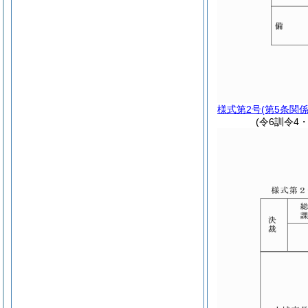
様式第2号
(第5条関係
(令6訓令4