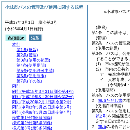
小城市バスの管理及び使用に関する規程
○小城市バス
平成17年3月1日 訓令第3号
(趣旨)
(令和6年4月1日施行)
第1条
この訓令は
(管理)
条項目次
沿革
第2条
バスの管理
本則
(使用の範囲)
第1条
(趣旨)
第3条
バスは、公
第2条
(管理)
することができる
第3条
(使用の範囲)
(1)
市の機関が使
第4条
(使用期間)
(2)
市内の公共的
第5条
(使用許可申請)
ア
先進地視察
第6条
(使用制限)
イ
人材育成、
第7条
(その他)
(令6訓令4
附則
(使用期間)
附則
(平成18年3月31日訓令第4号)
第4条
バスの使用
附則
(平成19年3月30日訓令第2号)
2
前項ただし書
の
附則
(平成20年2月1日訓令第2号)
(使用許可申請)
附則
(令和3年3月25日訓令第5号)
第5条
バスを使用
附則
(令和6年3月29日訓令第4号)
第2号
)
を関係課長
様式第1号
(第5条関係)
定する日の場合は
様式第2号
(第5条関係)
2
前項
の場合にお
様式第3号
(第5条関係)