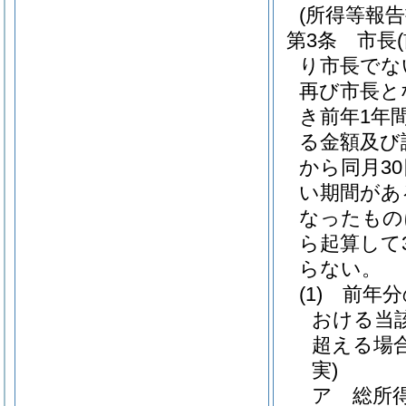
(所得等報告
第3条
市長
り市長でな
再び市長と
き前年1年
る金額及び
から同月3
い期間があ
なったもの
ら起算して
らない。
(1)
前年分
おける当
超える場
実)
ア
総所