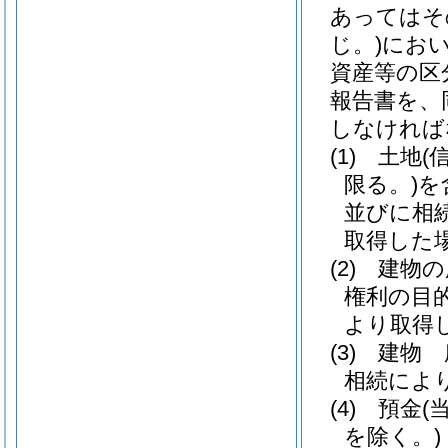
あってはそ
じ。)
にお
資産等の区
報告書を、
しなければ
(1)
土地
(
限る。)
を
並びに相
取得した
(2)
建物の
権利の目
より取得
(3)
建物 
相続によ
(4)
預金
(
を除く。)