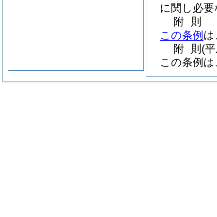
に関し必要
附
則
この条例
は
附
則
(
この条例は