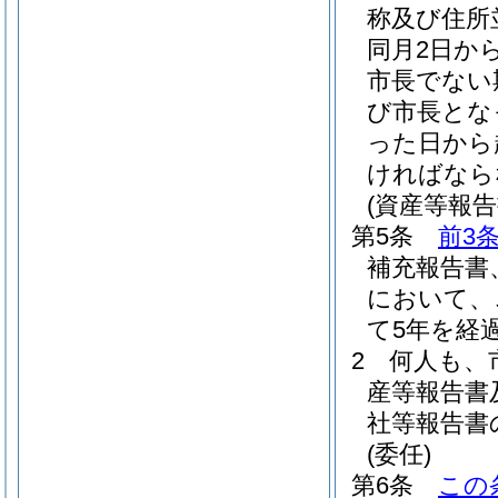
称及び住所
同月2日か
市長でない
び市長とな
った日から
ければなら
(資産等報
第5条
前3
補充報告書
において、
て5年を経
2
何人も、
産等報告書
社等報告書
(委任)
第6条
この