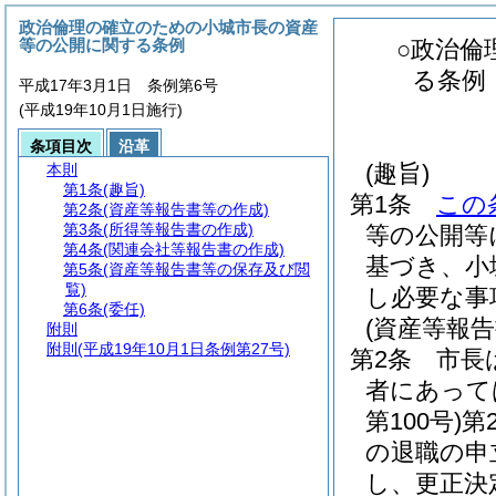
政治倫理の確立のための小城市長の資産
等の公開に関する条例
○政治倫
る条例
平成17年3月1日 条例第6号
(平成19年10月1日施行)
条項目次
沿革
(趣旨)
本則
第1条
(趣旨)
第1条
この
第2条
(資産等報告書等の作成)
第3条
(所得等報告書の作成)
等の公開等
第4条
(関連会社等報告書の作成)
基づき、小
第5条
(資産等報告書等の保存及び閲
覧)
し必要な事
第6条
(委任)
(資産等報告
附則
附則
(平成19年10月1日条例第27号)
第2条
市長
者にあって
第100号)
第
の退職の申
し、更正決