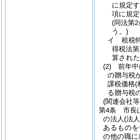
に規定す
項に規定
(同法第
う。)
イ
租税
得税法第
算され
(2)
前年中
の贈与税
課税価格
る贈与税
(関連会社
第4条
市長
の法人
(法
あるものを
の他の職に