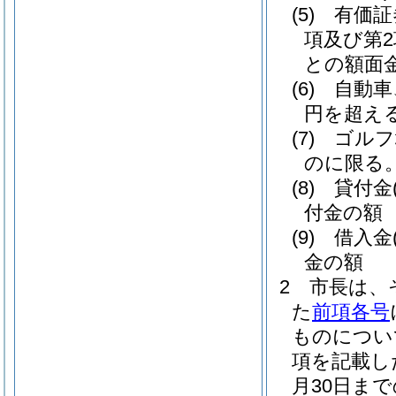
(5)
有価証
項及び第
との額面
(6)
自動車
円を超え
(7)
ゴルフ
のに限る。
(8)
貸付金
付金の額
(9)
借入金
金の額
2
市長は、
た
前項各号
ものについ
項を記載し
月30日ま