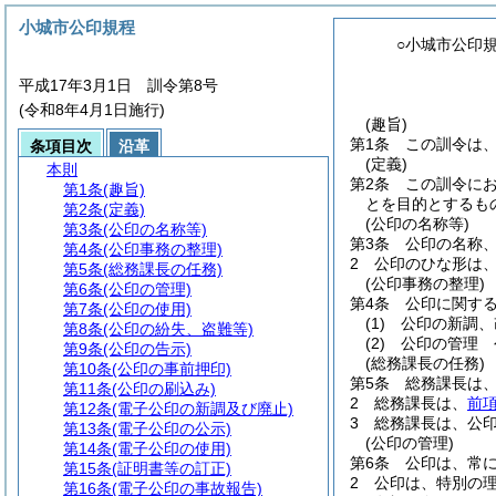
小城市公印規程
○小城市公印
平成17年3月1日 訓令第8号
(令和8年4月1日施行)
(趣旨)
第1条
この訓令は
条項目次
沿革
(定義)
本則
第2条
この訓令に
第1条
(趣旨)
とを目的とするも
第2条
(定義)
(公印の名称等)
第3条
(公印の名称等)
第3条
公印の名称
第4条
(公印事務の整理)
2
公印のひな形は
第5条
(総務課長の任務)
(公印事務の整理)
第6条
(公印の管理)
第4条
公印に関す
第7条
(公印の使用)
(1)
公印の新調、
第8条
(公印の紛失、盗難等)
(2)
公印の管理 
第9条
(公印の告示)
(総務課長の任務)
第10条
(公印の事前押印)
第5条
総務課長は
第11条
(公印の刷込み)
2
総務課長は、
前
第12条
(電子公印の新調及び廃止)
3
総務課長は、公
第13条
(電子公印の公示)
(公印の管理)
第14条
(電子公印の使用)
第6条
公印は、常
第15条
(証明書等の訂正)
2
公印は、特別の
第16条
(電子公印の事故報告)