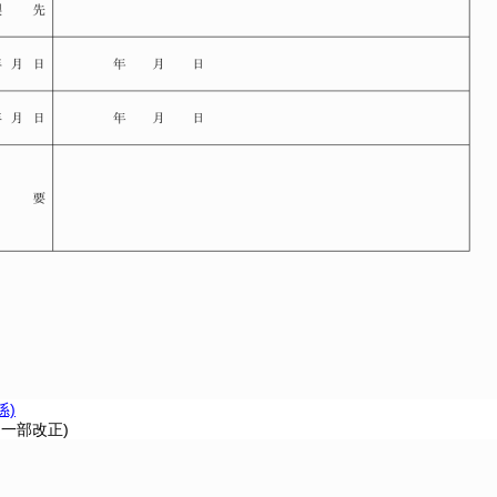
係)
・一部改正)