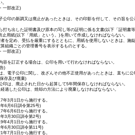
い。
0・一部改正)
子公印の新調又は廃止があったときは、その印影を付して、その旨を公
ら打ち出した証明書及び原本の写し等の証明に係る文書
(以下「証明書等
防止用紙
(以下「用紙」という。)
を用いて作成しなければならない。
理者を定め、受払を厳重にするとともに、用紙を使用しないときは、施
電算組織ごとの管理番号を表示するものとする。
0・一部改正)
内容を訂正する場合は、公印を用いて行わなければならない。
告)
は、電子公印に関し、改ざんその他不正使用があったときは、直ちに公
保存及び廃棄)
公印は、廃止された日から起算して5年間保存しなければならない。
を経過した公印は、焼却の方法により廃棄しなければならない。
7年3月1日から施行する。
7年6月6日
訓令第25号)
7年6月6日から施行する。
9年3月30日
訓令第2号)
9年4月1日から施行する。
1年6月30日
訓令第11号)
1年7月1日から施行する。