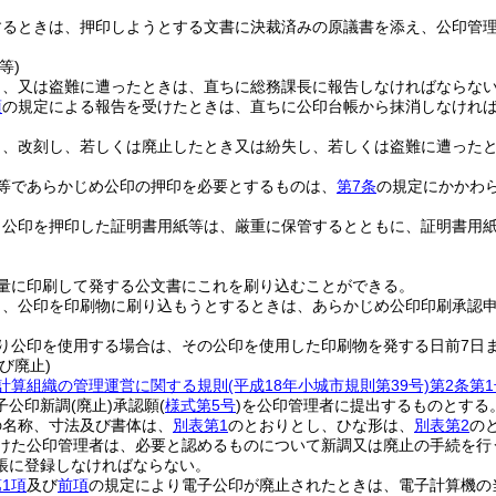
するときは、押印しようとする文書に決裁済みの原議書を添え、公印管
等)
し、又は盗難に遭ったときは、直ちに総務課長に報告しなければならな
項
の規定による報告を受けたときは、直ちに公印台帳から抹消しなけれ
し、改刻し、若しくは廃止したとき又は紛失し、若しくは盗難に遭った
等であらかじめ公印の押印を必要とするものは、
第7条
の規定にかかわ
り公印を押印した証明書用紙等は、厳重に保管するとともに、証明書用
量に印刷して発する公文書にこれを刷り込むことができる。
り、公印を印刷物に刷り込もうとするときは、あらかじめ公印印刷承認
り公印を使用する場合は、その公印を使用した印刷物を発する日前7日
び廃止)
計算組織の管理運営に関する規則
(平成18年小城市規則第39号)
第2条第1
子公印新調
(廃止)
承認願
(
様式第5号
)
を公印管理者に提出するものとする
の名称、寸法及び書体は、
別表第1
のとおりとし、ひな形は、
別表第2
の
けた公印管理者は、必要と認めるものについて新調又は廃止の手続を行
帳に登録しなければならない。
1項
及び
前項
の規定により電子公印が廃止されたときは、電子計算機の