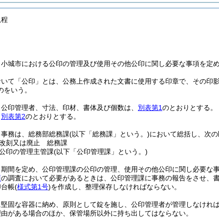
規程
、小城市における公印の管理及び使用その他公印に関し必要な事項を定
おいて「公印」とは、公務上作成された文書に使用する印章で、その印
のをいう。
、公印管理者、寸法、印材、書体及び個数は、
別表第1
のとおりとする。
、
別表第2
のとおりとする。
る事務は、総務部総務課
(以下「総務課」という。)
において総括し、次の
改刻又は廃止 総務課
公印の管理主管課
(以下「公印管理課」という。)
、期間を定め、公印管理課の公印の管理、使用その他公印に関し必要な
項
の調査において必要があるときは、公印管理課に事務の報告をさせ、
印台帳
(
様式第1号
)
を作成し、整理保存しなければならない。
に堅固な容器に納め、原則として錠を施し、公印管理者が管理しなけれ
理由がある場合のほか、保管場所以外に持ち出してはならない。