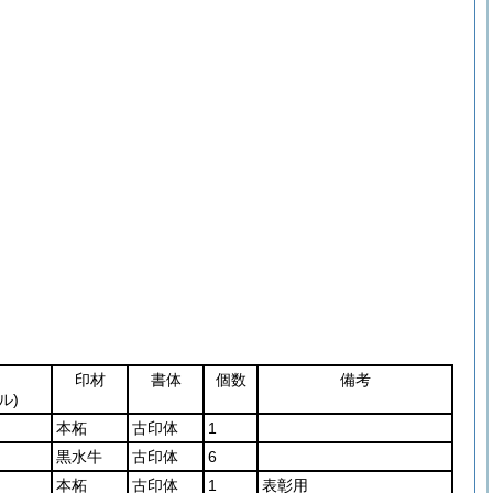
印材
書体
個数
備考
ル)
本柘
古印体
1
黒水牛
古印体
6
本柘
古印体
1
表彰用