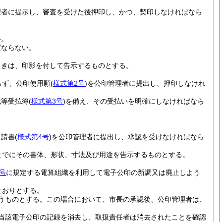
理者に提示し、審査を受けた後押印し、かつ、契印しなければなら
い。
ばならない。
ときは、印影を付して告示するものとする。
らず、公印使用願
(
様式第2号
)
を公印管理者に提出し、押印しなけれ
紙等受払簿
(
様式第3号
)
を備え、その受払いを明確にしなければなら
申請書
(
様式第4号
)
を公印管理者に提出し、承認を受けなければなら
までにその書体、形状、寸法及び用途を告示するものとする。
号
に規定する電算組織を利用して電子公印の新調又は廃止しよう
。
とおりとする。
うものとする。
この場合において、市長の承認後、公印管理者は、
当該電子公印の記録を消去し、取扱責任者は消去されたことを確認