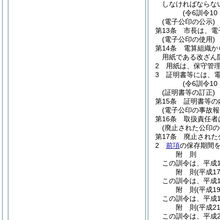
しなければならな
(令6訓令1
(電子公印の公示)
第13条
市長は、電
(電子公印の使用)
第14条
電算組織か
用紙である改ざん
2
用紙は、保守管
3
証明書等には、
(令6訓令1
(証明書等の訂正)
第15条
証明書等の
(電子公印の事故報
第16条
取扱責任者
(廃止された公印の
第17条
廃止された
2
前項
の保存期間
附
則
この訓令は、平成1
附
則
(平成1
この訓令は、平成1
附
則
(平成1
この訓令は、平成1
附
則
(平成2
この訓令は、平成2