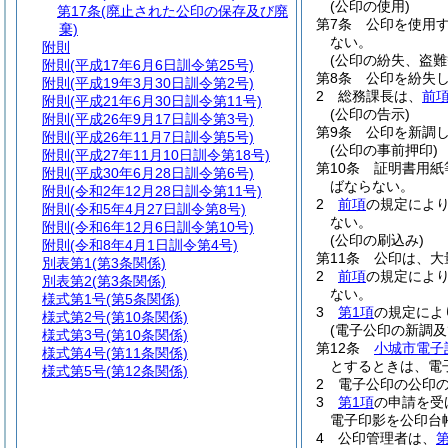
(公印の使用)
第17条
(廃止された公印の保存及び廃
第7条
公印を使用
棄)
ない。
附則
(公印の紛失、盗難
附則
(平成17年6月6日訓令第25号)
第8条
公印を紛失
附則
(平成19年3月30日訓令第2号)
2
総務課長は、
前
附則
(平成21年6月30日訓令第11号)
(公印の告示)
附則
(平成26年9月17日訓令第3号)
第9条
公印を新調
附則
(平成26年11月7日訓令第5号)
(公印の事前押印)
附則
(平成27年11月10日訓令第18号)
第10条
証明書用紙
附則
(平成30年6月28日訓令第6号)
ばならない。
附則
(令和2年12月28日訓令第11号)
2
前項
の規定によ
附則
(令和5年4月27日訓令第8号)
ない。
附則
(令和6年12月6日訓令第10号)
(公印の刷込み)
附則
(令和8年4月1日訓令第4号)
第11条
公印は、大
別表第1
(第3条関係)
2
前項
の規定によ
別表第2
(第3条関係)
ない。
様式第1号
(第5条関係)
3
第1項
の規定によ
様式第2号
(第10条関係)
(電子公印の新調及
様式第3号
(第10条関係)
第12条
小城市電子
様式第4号
(第11条関係)
とするときは、電
様式第5号
(第12条関係)
2
電子公印の公印
3
第1項
の申請を受
電子印影を公印台
4
公印管理者は、
第