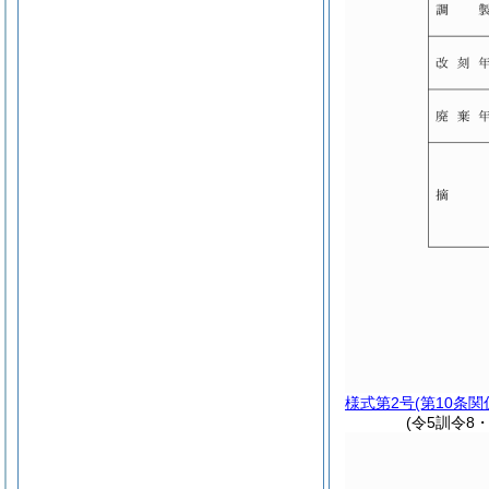
様式第2号
(第10条関
(令5訓令8