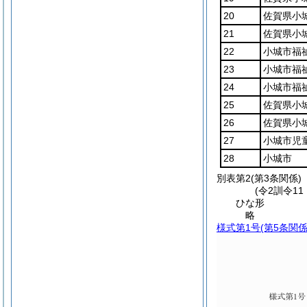
20
佐賀県小
21
佐賀県小
22
小城市福
23
小城市福
24
小城市福
25
佐賀県小
26
佐賀県小
27
小城市児
28
小城市
別表第2
(第3条関係)
(令2訓令1
ひな形
略
様式第1号
(第5条関係