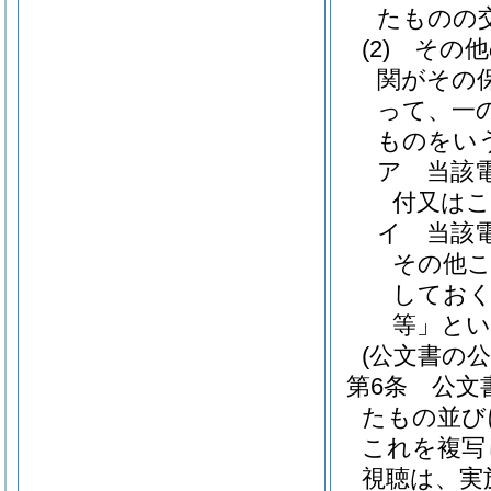
たものの
(2)
その他
関がその
って、一
ものをいう
ア
当該
付又は
イ
当該
その他
してお
等」とい
(公文書の公
第6条
公文
たもの並び
これを複写
視聴は、実