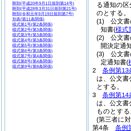
附則
(平成20年9月1日規則第14号)
る通知の区
附則
(平成28年3月31日規則第21号)
のとする。
附則
(令和元年9月19日規則第7号)
別表
(第11条関係)
(1)
公文書
様式第1号
(第2条関係)
知書
(
様式
様式第2号
(第3条関係)
様式第3号
(第3条関係)
(2)
公文書
様式第4号
(第3条関係)
開決定通
様式第5号
(第3条関係)
様式第6号
(第3条関係)
(3)
公文書
様式第7号
(第4条関係)
定通知書
(
様式第8号
(第4条関係)
様式第9号
(第8条関係)
2
条例第13
は、公文書
とする。
3
条例第14
は、公文書
ものとする
(第三者に
第4条
条例