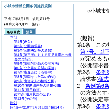
小城市情報公開条例施行規則
○小城市
平成17年3月1日 規則第11号
(令和元年9月19日施行)
条項目次
沿革
(趣旨)
本則
第1条
(趣旨)
第1条
この
第2条
(公開請求書)
第3条
(公開決定等の通知)
第7号。以
第4条
(第三者に対する意見書提出の機
が定めるも
会の付与等)
第5条
(電磁的記録の公開方法)
(公開請求書
第6条
(公文書の公開の実施)
第2条
条例
第7条
(審査会による答申)
第8条
(諮問をした旨の通知)
請求書
(
様式
第9条
(出資法人の情報公開)
2
条例第6条
第10条
(補助団体等の情報公開)
第11条
(費用負担)
の方法とす
第12条
(運用状況の公表)
(公開決定等
第13条
(その他)
附則
第3条
条例
附則
(平成18年3月31日規則第14号)