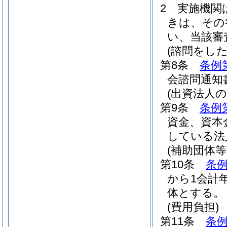
2
実施機関
きは、その
い、当該審
(諮問をした
第8条
条例
会諮問通知
(出資法人の
第9条
条例
資金、資本
している法
(補助団体等
第10条
条例
から1会計
体とする。
(費用負担)
第11条
条例