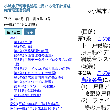
小城市戸籍事務処理に用いる電子計算組
織管理運営要綱
○小城市
平成17年3月1日 訓令第10号
(平成27年4月1日施行)
(目的)
条項目次
沿革
第1条
この
本則
第1条
(目的)
下「戸籍総
第2条
(定義)
第3条
(事務処理の範囲)
原戸籍のデ
第4条
(保護管理者の設置)
籍総合シス
第5条
(戸籍データ及びプログラムの管
理)
(定義)
第6条
(ファイル及び出力帳票の保管)
第2条
この
第7条
(ドキュメントの管理)
第8条
(端末装置管理者の指定等)
当該各号
に
第9条
(パスワードの管理)
(1)
戸籍デ
第10条
(パスワードの秘匿)
第11条
(指導研修)
改製原戸
第12条
(操作教育)
(2)
ファイ
附則
附則
(平成20年4月1日訓令第4号)
等の戸籍
附則
(平成27年3月31日訓令第7号)