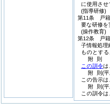
に使用させ
(指導研修)
第11条
戸
要な研修を
(操作教育)
第12条
戸
子情報処理
ものとする
附
則
この訓令
は
附
則
(
この告示は
附
則
(
この訓令は