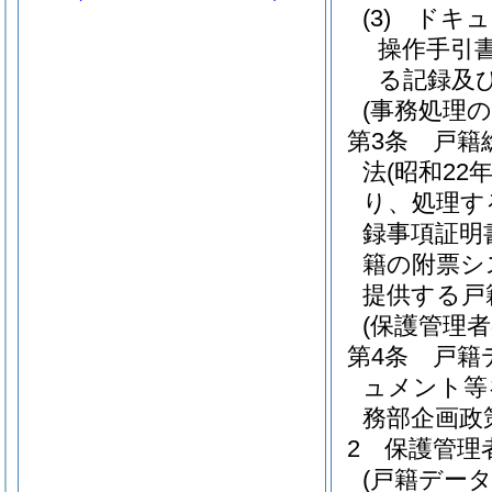
(3)
ドキュ
操作手引
る記録及
(事務処理の
第3条
戸籍
法
(昭和22
り、処理す
録事項証明
籍の附票シ
提供する戸
(保護管理者
第4条
戸籍
ュメント等
務部企画政
2
保護管理
(戸籍デー