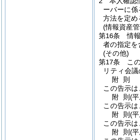
2
本人確認
ーバーに係
方法を定め
(情報資産管
第16条
情
者の指定を
(その他)
第17条
こ
リティ会議
附
則
この告示は
附
則
(
この告示は
附
則
(
この告示は
附
則
(