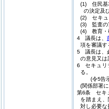
(1)
住民基
の決定及
(2)
セキュ
(3)
監査の
(4)
教育・
4
議長は、
項を審議す
5
議長は、
の意見又は
6
セキュリ
る。
(令5告
(関係部署
第6条
セキ
を踏まえ、
対し必要な