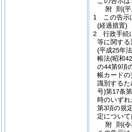
この告示は
附
則
(
1
この告示
(経過措置)
2
行政手続
等に関する
(平成25年法
帳法
(昭和4
の44第9
帳カードの
識別するた
号)
第17条
時のいずれ
第3項の規
定について
附
則
(