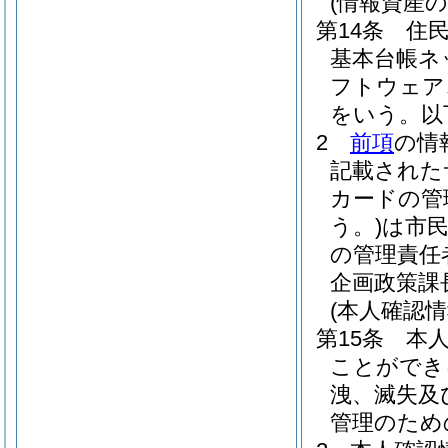
(情報資産の
第14条
住
基本台帳ネ
フトウェア
をいう。以
2
前項
の情
記載された
カードの管
う。)
は市
の管理責任
企画政策課
(本人確認
第15条
本
ことができ
洩、滅失及
管理のため