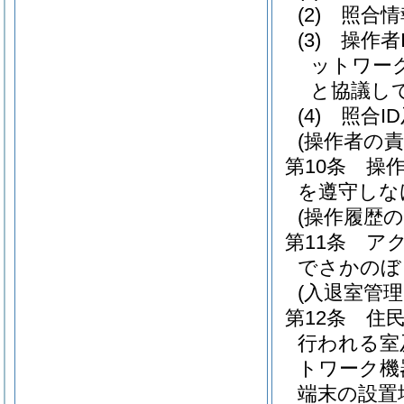
(2)
照合情
(3)
操作者
ットワー
と協議し
(4)
照合I
(操作者の責
第10条
操作
を遵守しな
(操作履歴の
第11条
ア
でさかのぼ
(入退室管
第12条
住
行われる室
トワーク機
端末の設置