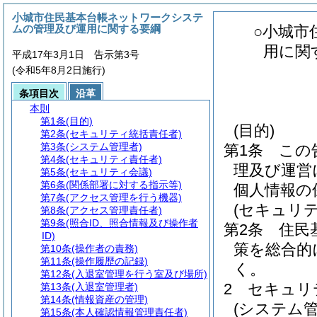
小城市住民基本台帳ネットワークシステ
ムの管理及び運用に関する要綱
○小城市
用に関
平成17年3月1日 告示第3号
(令和5年8月2日施行)
条項目次
沿革
本則
第1条
(目的)
(目的)
第2条
(セキュリティ統括責任者)
第3条
(システム管理者)
第1条
この
第4条
(セキュリティ責任者)
理及び運営
第5条
(セキュリティ会議)
第6条
(関係部署に対する指示等)
個人情報の
第7条
(アクセス管理を行う機器)
(セキュリ
第8条
(アクセス管理責任者)
第9条
(照合ID、照合情報及び操作者
第2条
住民
ID)
策を総合的
第10条
(操作者の責務)
第11条
(操作履歴の記録)
く。
第12条
(入退室管理を行う室及び場所)
2
セキュリ
第13条
(入退室管理者)
第14条
(情報資産の管理)
(システム管
第15条
(本人確認情報管理責任者)