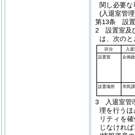
関し必要な
(入退室管理
第13条
設
2
設置室及
は、次のと
区分
入退
設置室
企画政
設置場所
市民課
3
入退室管
理を行うほ
リティを確
じなければ