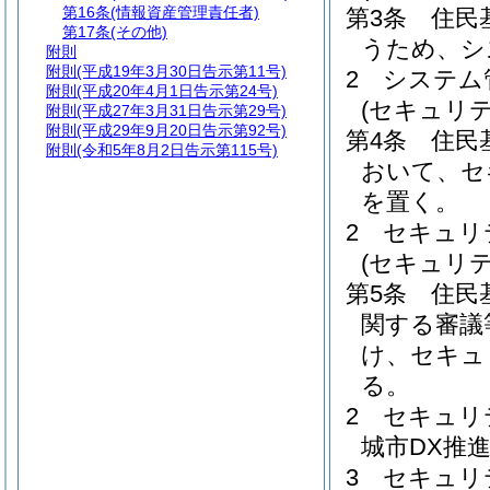
第16条
(情報資産管理責任者)
第3条
住民
第17条
(その他)
うため、シ
附則
附則
(平成19年3月30日告示第11号)
2
システム
附則
(平成20年4月1日告示第24号)
(セキュリ
附則
(平成27年3月31日告示第29号)
附則
(平成29年9月20日告示第92号)
第4条
住民
附則
(令和5年8月2日告示第115号)
おいて、セ
を置く。
2
セキュリ
(セキュリテ
第5条
住民
関する審議
け、セキュ
る。
2
セキュリ
城市DX推
3
セキュリ