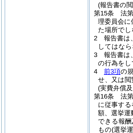
(報告書の閲
第15条
法第
理委員会に
た場所でし
2
報告書は
してはなら
3
報告書は
の行為をし
4
前3項
の
せ、又は閲
(実費弁償及
第16条
法第
に従事する
額、選挙運
できる報酬
もの
(選挙