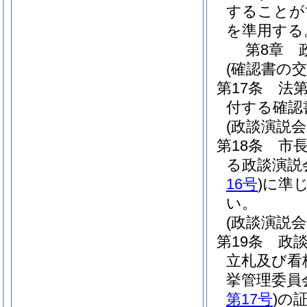
することが
を準用する
第8章
(確認書の交
第17条
法第
付する確認
(政談演説会
第18条
市長
る政談演説
16号
)
に準
い。
(政談演説
第19条
政
立札及び看
挙管理委員
第17号
)
の