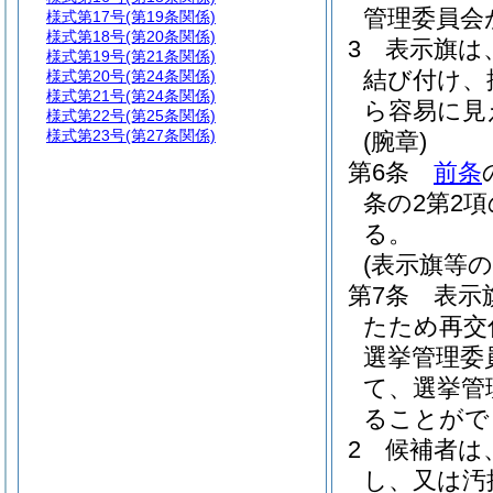
管理委員会
様式第17号
(第19条関係)
様式第18号
(第20条関係)
3
表示旗は
様式第19号
(第21条関係)
結び付け、
様式第20号
(第24条関係)
様式第21号
(第24条関係)
ら容易に見
様式第22号
(第25条関係)
様式第23号
(第27条関係)
(腕章)
第6条
前条
条の2第2
る。
(表示旗等の
第7条
表示
たため再交
選挙管理委
て、選挙管
ることがで
2
候補者は
し、又は汚