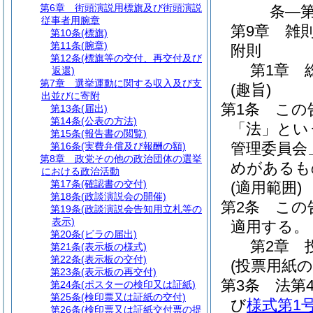
第6章
街頭演説用標旗及び街頭演説
条―第
従事者用腕章
第9章
雑
第10条
(標旗)
第11条
(腕章)
附則
第12条
(標旗等の交付、再交付及び
第1章
返還)
第7章
選挙運動に関する収入及び支
(趣旨)
出並びに寄附
第1条
この
第13条
(届出)
第14条
(公表の方法)
「法」とい
第15条
(報告書の閲覧)
管理委員会
第16条
(実費弁償及び報酬の額)
第8章
政党その他の政治団体の選挙
めがあるも
における政治活動
第17条
(確認書の交付)
(適用範囲)
第18条
(政談演説会の開催)
第2条
この
第19条
(政談演説会告知用立札等の
表示)
適用する。
第20条
(ビラの届出)
第2章
第21条
(表示板の様式)
第22条
(表示板の交付)
(投票用紙の
第23条
(表示板の再交付)
第3条
法第
第24条
(ポスターの検印又は証紙)
第25条
(検印票又は証紙の交付)
び
様式第1
第26条
(検印票又は証紙交付票の提