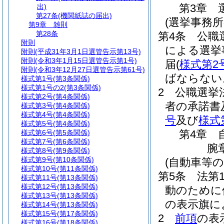
第3章
出)
第27条
(機関紙誌の届出)
(選挙事務所
第9章
雑則
第28条
第4条
公職
附則
による選挙
附則
(平成31年3月1日選管告示第13号)
附則
(令和3年1月15日選管告示第1号)
届
(
様式第2
附則
(令和3年12月27日選管告示第61号)
ばならない
様式第1号
(第3条関係)
様式第1号の2
(第3条関係)
2
公職選挙
様式第2号
(第4条関係)
者の承諾書
様式第3号
(第4条関係)
様式第4号
(第4条関係)
号
及び
様式
様式第5号
(第4条関係)
第4章
様式第6号
(第5条関係)
様式第7号
(第6条関係)
腕
様式第8号
(第9条関係)
様式第9号
(第10条関係)
(自動車等の
様式第10号
(第11条関係)
第5条
法第
様式第11号
(第13条関係)
様式第12号
(第13条関係)
動のために
様式第13号
(第13条関係)
の表示旗に
様式第14号
(第13条関係)
様式第15号
(第17条関係)
2
前項
の表
様式第16号
(第18条関係)