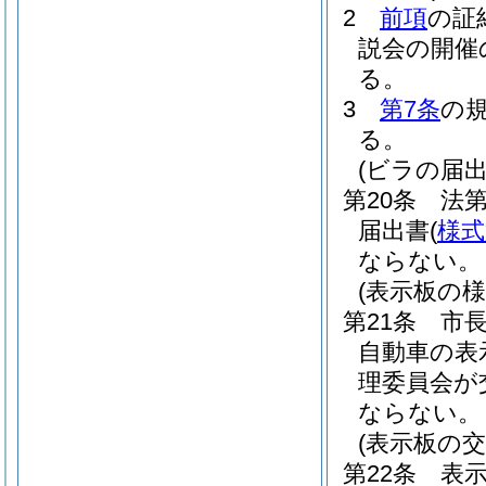
2
前項
の証
説会の開催
る。
3
第7条
の
る。
(ビラの届出
第20条
法第
届出書
(
様式
ならない。
(表示板の様
第21条
市
自動車の表
理委員会が
ならない。
(表示板の交
第22条
表示