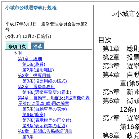
小城市公職選挙執行規程
○小城市
平成17年3月1日 選挙管理委員会告示第2
号
(令和3年12月27日施行)
目次
条項目次
沿革
第1章
総
本則
第2章
投
第1章
総則
第1条
(趣旨)
第3章
選
第2条
(適用範囲)
第4章
自
第2章
投票用紙
第3条
(投票用紙の様式)
章
(第
第3章
選挙事務所
第5章
新
第4条
(選挙事務所の届出)
第4章
自動車、船舶及び拡声機の表
第6章
街
示並びに乗車(船)用の腕章
12条)
第5条
(自動車等の表示)
第6条
(腕章)
第7章
選
第7条
(表示旗等の再交付)
第16条
第8条
(表示旗等の返還)
第5章
新聞広告掲載証明書
第8章
政
第9条