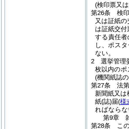
(検印票又
第26条
検
又は証紙の
は証紙交付
する責任者
し、ポスタ
ない。
2
選挙管理
枚以内のポ
(機関紙誌の
第27条
法第
新聞紙又は
紙
(誌)
届
(
様
ればならな
第9章
第28条
こ