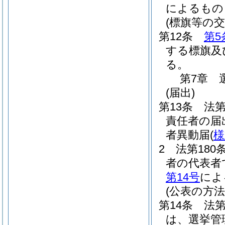
によるもの
(標旗等の
第12条
第5
する標旗及
る。
第7章
(届出)
第13条
法第
責任者の届
者異動届
(
様
2
法第18
者の代表者
第14号
によ
(公表の方法
第14条
法第
は、選挙管