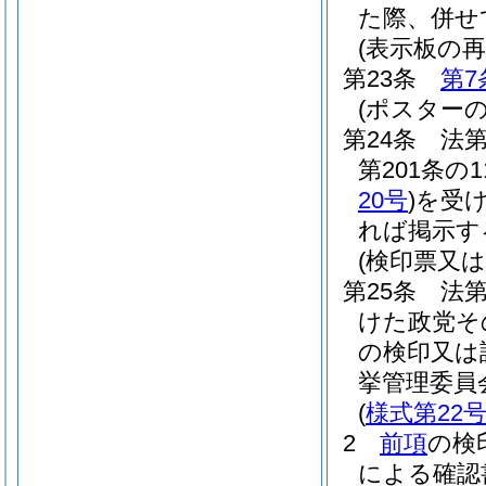
た際、併せ
(表示板の再
第23条
第7
(ポスター
第24条
法第
第201条
20号
)
を受
れば掲示す
(検印票又は
第25条
法第
けた政党そ
の検印又は
挙管理委員
(
様式第22
2
前項
の検
による確認