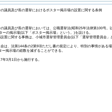
会の議員及び長の選挙におけるポスター掲示場の設置に関する条例
会の議員及び長の選挙においては、公職選挙法
(昭和25年法律第100号
スターの掲示場
(以下「ポスター掲示場」という。)
を設ける。
の設置に関する事務は、小城市選挙管理委員会
(以下「選挙管理委員会」
会は、法第144条の2第9項ただし書の規定により、特別の事情がある
ター掲示場の総数を減ずることができる。
17年3月1日から施行する。