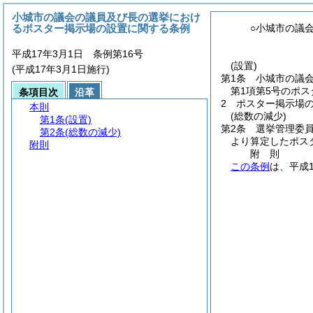
小城市の議会の議員及び長の選挙におけ
るポスター掲示場の設置に関する条例
○小城市の議
平成17年3月1日 条例第16号
(設置)
(平成17年3月1日施行)
第1条
小城市の議
第1項第5号のポ
条項目次
沿革
2
ポスター掲示場
本則
(総数の減少)
第1条
(設置)
第2条
選挙管理委員
第2条
(総数の減少)
より算定したポス
附則
附
則
この条例
は、平成