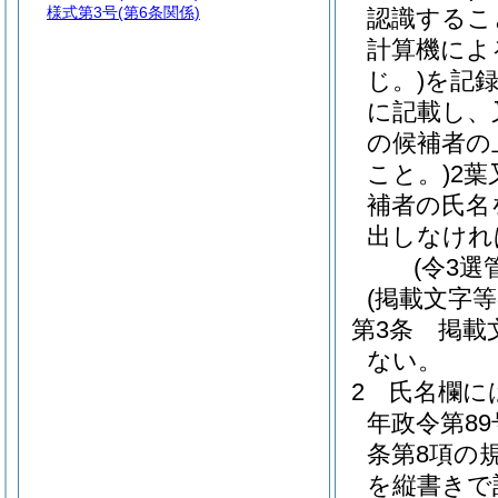
様式第3号
(第6条関係)
認識するこ
計算機によ
じ。)
を記録
に記載し、
の候補者の
こと。)
2
補者の氏名
出しなけれ
(令3選
(掲載文字等
第3条
掲載
ない。
2
氏名欄に
年政令第89
条第8項の
を縦書きで