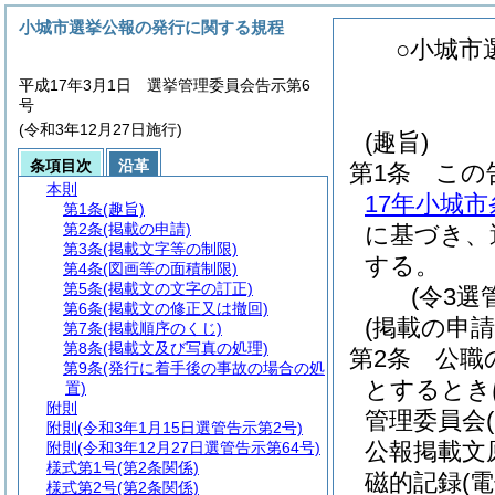
小城市選挙公報の発行に関する規程
○小城市
平成17年3月1日 選挙管理委員会告示第6
号
(令和3年12月27日施行)
(趣旨)
条項目次
沿革
第1条
この
本則
17年小城
第1条
(趣旨)
第2条
(掲載の申請)
に基づき、
第3条
(掲載文字等の制限)
する。
第4条
(図画等の面積制限)
第5条
(掲載文の文字の訂正)
(令3選
第6条
(掲載文の修正又は撤回)
(掲載の申請
第7条
(掲載順序のくじ)
第8条
(掲載文及び写真の処理)
第2条
公職
第9条
(発行に着手後の事故の場合の処
とするとき
置)
附則
管理委員会
附則
(令和3年1月15日選管告示第2号)
公報掲載文
附則
(令和3年12月27日選管告示第64号)
様式第1号
(第2条関係)
磁的記録
(
様式第2号
(第2条関係)