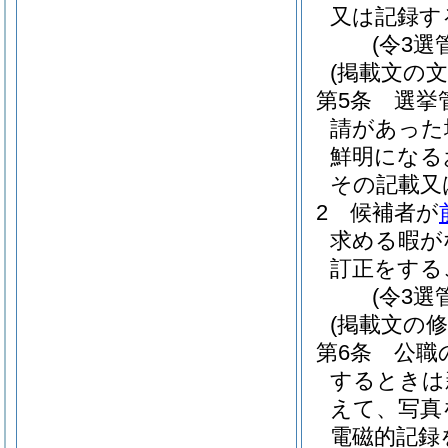
又は記録す
(令3選
(掲載文の文
第5条
選挙
請があった
鮮明になる
その記載又
2
候補者が
求める暇が
訂正をする
(令3選
(掲載文の修
第6条
公職
するときは
えて、写真
電磁的記録