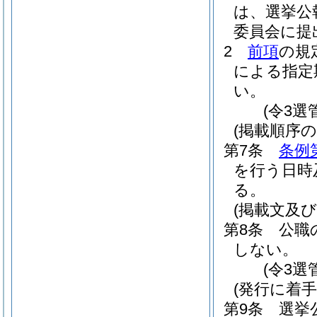
は、選挙公
委員会に提
2
前項
の規
による指定
い。
(令3選
(掲載順序の
第7条
条例
を行う日時
る。
(掲載文及び
第8条
公職
しない。
(令3選
(発行に着
第9条
選挙