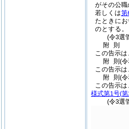
がその公職
若しくは
第
たときにお
のとする。
(令3選
附
則
この告示は
附
則
(
この告示は
附
則
(
この告示は
様式第1号
(
(令3選