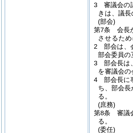
3
審議会の
きは、議長
(部会)
第7条
会長
させるため
2
部会は、
部会委員の
3
部会長は
を審議会の
4
部会長に
ち、部会長
る。
(庶務)
第8条
審議
る。
(委任)