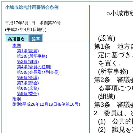
小城市総合計画審議会条例
○小城市
平成17年3月1日 条例第20号
(平成27年4月1日施行)
(設置)
条項目次
沿革
第1条
地方
本則
第1条
(設置)
定に基づき
第2条
(所掌事務)
第3条
(組織)
を置く。
第4条
(委員の任期)
(所掌事務)
第5条
(会長及び副会長)
第6条
(会議)
第2条
審議
第7条
(部会)
る事項につ
第8条
(庶務)
第9条
(委任)
(組織)
附則
第3条
審議
附則
(平成26年12月19日条例第16号)
2
委員は、
(1)
公共的
(2)
識見を