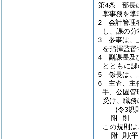
第4条
部長
掌事務を掌
2
会計管理
し、課の分
3
参事は、
を指揮監督
4
副課長及
とともに課
5
係長は、
6
主査、主
手、公園管
受け、職務
(令3規
附
則
この規則は
附
則
(