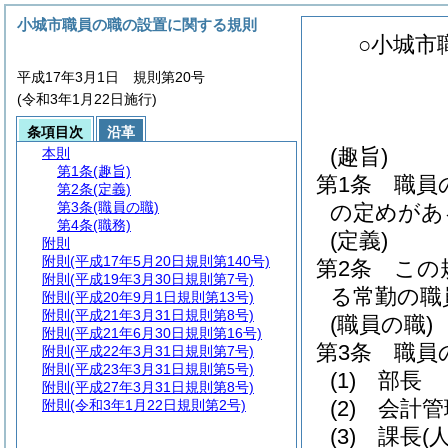
小城市職員の職の設置に関する規則
○小城市
平成17年3月1日 規則第20号
(令和3年1月22日施行)
条項目次
沿革
(趣旨)
本則
第1条
(趣旨)
第1条
職員
第2条
(定義)
第3条
(職員の職)
の定めがあ
第4条
(職務)
(定義)
附則
附則
(平成17年5月20日規則第140号)
第2条
この
附則
(平成19年3月30日規則第7号)
る常勤の職
附則
(平成20年9月1日規則第13号)
附則
(平成21年3月31日規則第8号)
(職員の職)
附則
(平成21年6月30日規則第16号)
第3条
職員
附則
(平成22年3月31日規則第7号)
附則
(平成23年3月31日規則第5号)
(1)
部長
附則
(平成27年3月31日規則第8号)
(2)
会計管
附則
(令和3年1月22日規則第2号)
(3)
課長
(