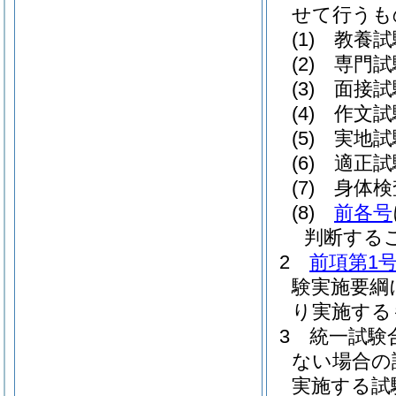
せて行うも
(1)
教養試
(2)
専門試
(3)
面接試
(4)
作文試
(5)
実地試
(6)
適正試
(7)
身体検
(8)
前各号
判断する
2
前項第1
験実施要綱
り実施する
3
統一試験
ない場合の
実施する試