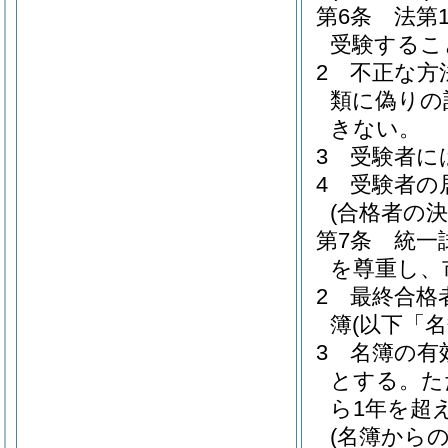
第6条
法第
受験するこ
2
不正な方
類に偽りの
きない。
3
受験者に
4
受験者の
(合格者の決
第7条
統一
を尊重し、
2
最終合格
簿
(以下「
3
名簿の有
とする。
た
ら1年を超
(名簿からの