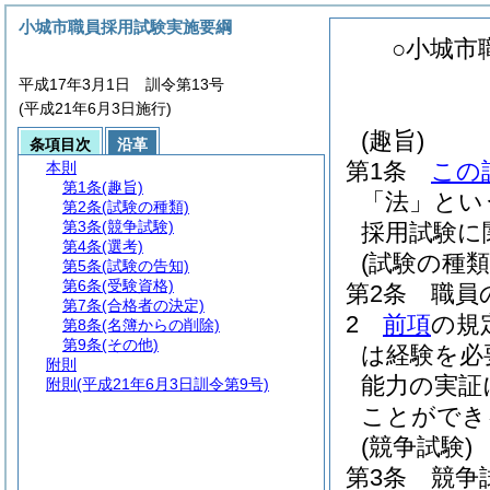
小城市職員採用試験実施要綱
○小城市
平成17年3月1日 訓令第13号
(平成21年6月3日施行)
(趣旨)
条項目次
沿革
第1条
この
本則
第1条
(趣旨)
「法」とい
第2条
(試験の種類)
第3条
(競争試験)
採用試験に
第4条
(選考)
(試験の種類
第5条
(試験の告知)
第6条
(受験資格)
第2条
職員
第7条
(合格者の決定)
2
前項
の規
第8条
(名簿からの削除)
第9条
(その他)
は経験を必
附則
能力の実証
附則
(平成21年6月3日訓令第9号)
ことができ
(競争試験)
第3条
競争