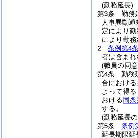
(勤務延長)
第3条
勤務
人事異動通
定により勤
により勤務
2
条例第4
者は含まれ
(職員の同意
第4条
勤務
合における
よって得る
おける
同条
する。
(勤務延長
第5条
条例
延長期限延