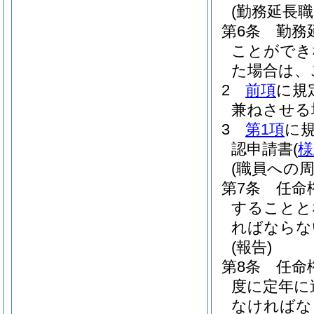
(勤務延長職
第6条
勤務
ことができ
た場合は、
2
前項
に規
兼ねさせる
3
第1項
に
認申請書
(
様
(職員への周
第7条
任命
することと
ればならな
(報告)
第8条
任命
度に定年に
なければな