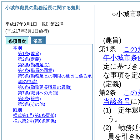
小城市職員の勤務延長に関する規則
○小城市
平成17年3月1日 規則第22号
(平成17年3月1日施行)
(趣旨)
条項目次
沿革
第1条
この
本則
第1条
(趣旨)
年小城市条
第2条
(定義)
第3条
(勤務延長)
定に基づき
第4条
(職員の同意)
な事項を定
第5条
(勤務延長の期限の延長に係る承
認の申請)
(定義)
第6条
(勤務延長職員の異動)
第2条
この
第7条
(職員への周知)
第8条
(報告)
当該各号
に
第9条
(その他)
(1)
定年
附則
様式第1号
(第5条関係)
う。
様式第2号
(第6条関係)
(2)
勤務
員を引き