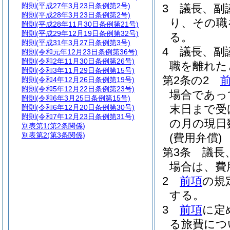
附則
(平成27年3月23日条例第2号)
3
議長、副
附則
(平成28年3月23日条例第2号)
り、その職
附則
(平成28年11月30日条例第21号)
附則
(平成29年12月19日条例第32号)
る。
附則
(平成31年3月27日条例第3号)
4
議長、副
附則
(令和元年12月23日条例第36号)
附則
(令和2年11月30日条例第26号)
職を離れた
附則
(令和3年11月29日条例第15号)
第2条の2
附則
(令和4年12月26日条例第19号)
附則
(令和5年12月22日条例第23号)
場合であっ
附則
(令和6年3月25日条例第15号)
末日まで受
附則
(令和6年12月20日条例第30号)
附則
(令和7年12月23日条例第31号)
の月の現日
別表第1
(第2条関係)
別表第2
(第3条関係)
(費用弁償)
第3条
議長
場合は、費
2
前項
の規
する。
3
前項
に定
る旅費につ