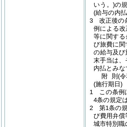
いう。)
の規
(給与の内払
3
改正後の
例による改
等に関する
び旅費に関
の給与及び
末手当は、
内払とみな
附
則
(
(施行期日)
1
この条例
4条の規定
2
第1条の
び費用弁償
城市特別職