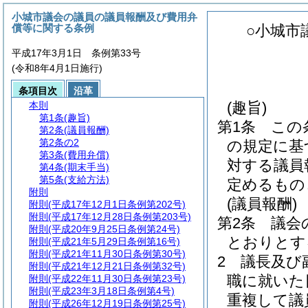
小城市議会の議員の議員報酬及び費用弁
償等に関する条例
○小城市
平成17年3月1日 条例第33号
(令和8年4月1日施行)
条項目次
沿革
(趣旨)
本則
第1条
(趣旨)
第1条
この
第2条
(議員報酬)
第2条の2
の規定に基
第3条
(費用弁償)
対する議員
第4条
(期末手当)
第5条
(支給方法)
定めるもの
附則
(議員報酬)
附則
(平成17年12月1日条例第202号)
附則
(平成17年12月28日条例第203号)
第2条
議会
附則
(平成20年9月25日条例第24号)
とおりとす
附則
(平成21年5月29日条例第16号)
附則
(平成21年11月30日条例第30号)
2
議長及び
附則
(平成21年12月21日条例第32号)
職に就いた
附則
(平成22年11月30日条例第23号)
附則
(平成23年3月18日条例第4号)
重複して議
附則
(平成26年12月19日条例第25号)