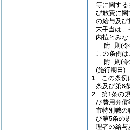
等に関する
び旅費に関
の給与及び
末手当は、
内払とみな
附
則
(
この条例は
附
則
(
(施行期日)
1
この条例
条及び第6
2
第1条の
び費用弁償
市特別職の
び第5条の
理者の給与