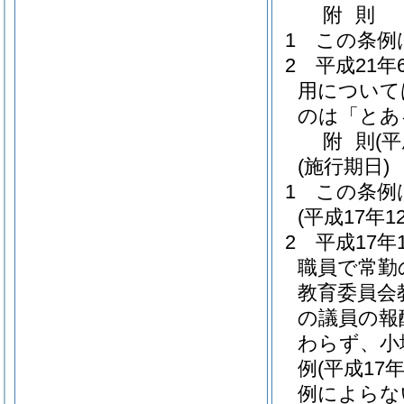
附
則
1
この条例
2
平成21
用について
のは「とあ
附
則
(
(施行期日)
1
この条例
(平成17年
2
平成17
職員で常勤
教育委員会
の議員の報
わらず、小
例
(平成17
例によらな