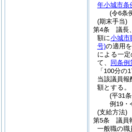
年小城市条例
(令6条
(期末手当)
第4条
議長
額に
小城市
号)
の適用
による一定
て、
同条例
「100分
当該議員報
額とする。
(平31
例19・
(支給方法)
第5条
議員
一般職の職