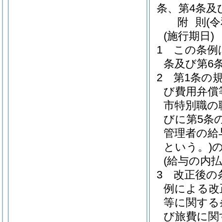
条、第4条及
附
則
(
(施行期日)
1
この条例
条及び第6
2
第1条の
び費用弁償
市特別職の
びに第5条
管理者の給
という。)
(給与の内払
3
改正後の
例による改
等に関する
び旅費に関