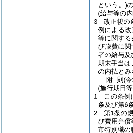
という。)
の
(給与等の内
3
改正後の
例による改
等に関する
び旅費に関
者の給与及
期末手当は
の内払とみ
附
則
(
(施行期日等
1
この条例
条及び第6
2
第1条の
び費用弁償
市特別職の