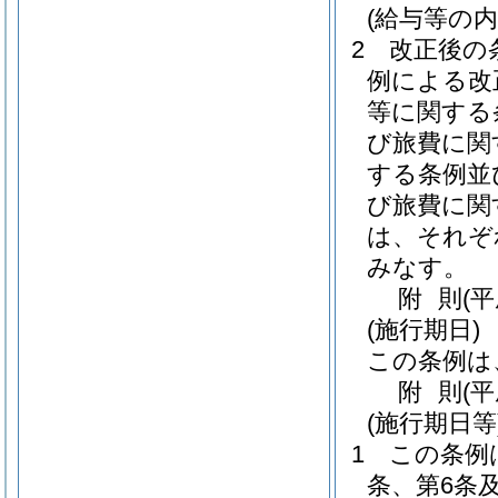
(給与等の内
2
改正後の
例による改
等に関する
び旅費に関
する条例並
び旅費に関
は、それぞ
みなす。
附
則
(
(施行期日)
この条例は
附
則
(
(施行期日等
1
この条例
条、第6条