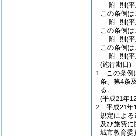
附
則
(平
この条例は
附
則
(
この条例は
附
則
(
この条例は
附
則
(平
(施行期日)
1
この条例
条、第4条
る。
(平成21年
2
平成21
規定による
及び旅費に
城市教育委