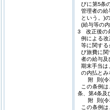
びに第5条
管理者の給
という。)
(給与等の内
3
改正後の
例による改
等に関する
び旅費に関
者の給与及
期末手当は
の内払とみ
附
則
(
この条例は
条、第4条及
附
則
(
この条例は