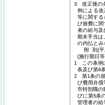
3
改正後の
例による改
等に関する
び旅費に関
者の給与及
期末手当は
の内払とみ
附
則
(
(施行期日等
1
この条例
条及び第6
2
第1条の
び費用弁償
市特別職の
びに第5条
管理者の給