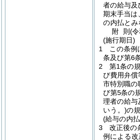
者の給与及
期末手当は
の内払とみ
附
則
(
(施行期日)
1
この条例
条及び第6
2
第1条の
び費用弁償
市特別職の
び第5条の
理者の給与
いう。)
の規
(給与の内払
3
改正後の
例による改