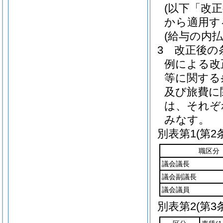
(以下「改
から適用す
(給与の内払
3
改正後の
例による改
等に関する
及び旅費に
は、それぞ
みなす。
別表第1
(第2
職区分
議会議長
議会副議長
議会議員
別表第2
(第3