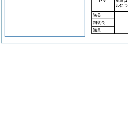
区分
車賃
(
ルにつ
議長
副議長
議員