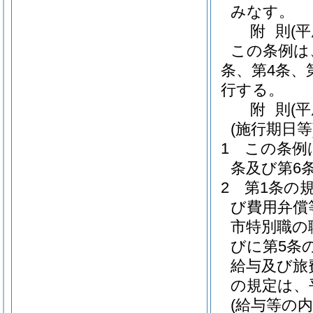
みなす。
附
則
(平
この条例は
条、第4条、
行する。
附
則
(平
(施行期日等
1
この条例
条及び第6
2
第1条の
び費用弁償
市特別職の
びに第5条
給与及び旅
の規定は、
(給与等の内