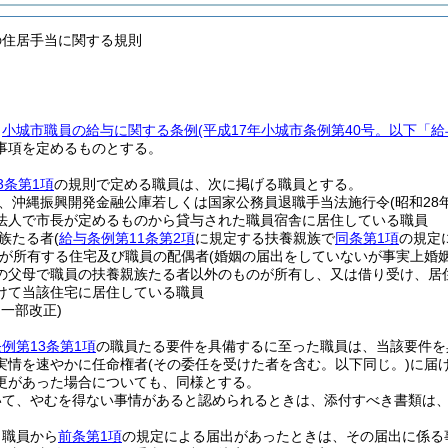
の住居手当に関する規則
、
小城市職員の給与に関する条例
(平成17年小城市条例第40号。以下「
事項を定めるものとする。
3条第1項
の規則で定める職員は、次に掲げる職員とする。
、沖縄振興開発金融公庫若しくは国家公務員退職手当法施行令
(昭和28
法人で市長が定めるものから貸与された職員宿舎に居住している職員
族たる者
(
給与条例第11条第2項
に規定する扶養親族で
同条第1項
の規定
が所有する住宅及び職員の配偶者
(婚姻の届出をしていないが事実上婚
の父母で職員の扶養親族たる者以外のものが所有し、又は借り受け、居
けて当該住宅に居住している職員
・一部改正)
例第13条第1項
の職員たる要件を具備するに至った職員は、当該要件を
実情を速やかに任命権者
(その委任を受けた者を含む。以下同じ。)
に届
更があった場合についても、同様とする。
いて、やむを得ない事情があると認められるときは、添付すべき書類は
、職員から
前条第1項
の規定による届出があったときは、その届出に係る