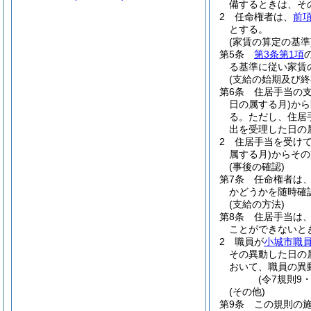
備するときは、そ
2
任命権者は、
前
とする。
(家賃の算定の基準
第5条
第3条第1項
る基準に従い家賃
(支給の始期及び終
第6条
住居手当の
日の属する月)
から
る。
ただし、住居
出を受理した日の
2
住居手当を受け
属する月)
からその
(事後の確認)
第7条
任命権者は
かどうかを随時確
(支給の方法)
第8条
住居手当は
ことができないと
2
職員が
小城市職
その異動した日の
おいて、職員の異
(令7規則9
(その他)
第9条
この規則の