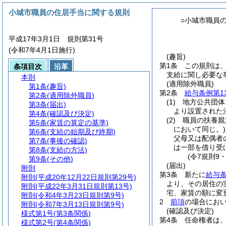
小城市職員の住居手当に関する規則
○小城市職員
平成17年3月1日 規則第31号
(令和7年4月1日施行)
(趣旨)
第1条
この規則は
条項目次
沿革
支給に関し必要な
本則
(適用除外職員)
第1条
(趣旨)
第2条
給与条例第1
第2条
(適用除外職員)
(1)
地方公共団体
第3条
(届出)
より設置された
第4条
(確認及び決定)
(2)
職員の扶養親
第5条
(家賃の算定の基準)
において同じ。)
第6条
(支給の始期及び終期)
父母又は配偶者
第7条
(事後の確認)
は一部を借り受
第8条
(支給の方法)
(令7規則9
第9条
(その他)
(届出)
附則
第3条
新たに
給与条
附則
(平成20年12月22日規則第29号)
より、その居住の
附則
(平成22年3月31日規則第13号)
宅、家賃の額に変
附則
(令和4年3月23日規則第9号)
2
前項
の場合にお
附則
(令和7年3月13日規則第9号)
(確認及び決定)
様式第1号
(第3条関係)
第4条
任命権者は
様式第2号
(第4条関係)