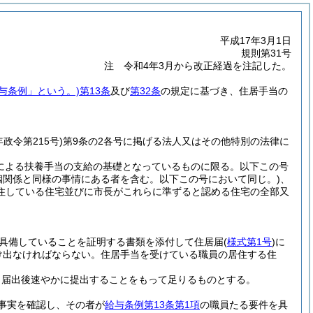
平成17年3月1日
規則第31号
注 令和4年3月から改正経過を注記した。
給与条例」という。)
第13条
及び
第32条
の規定に基づき、住居手当の
年政令第215号)
第9条の2各号に掲げる法人又はその他特別の法律に
による扶養手当の支給の基礎となっているものに限る。以下この号
姻関係と同様の事情にある者を含む。以下この号において同じ。)
、
住している住宅並びに市長がこれらに準ずると認める住宅の全部又
具備していることを証明する書類を添付して住居届
(
様式第1号
)
に
け出なければならない。
住居手当を受けている職員の居住する住
、届出後速やかに提出することをもって足りるものとする。
事実を確認し、その者が
給与条例第13条第1項
の職員たる要件を具