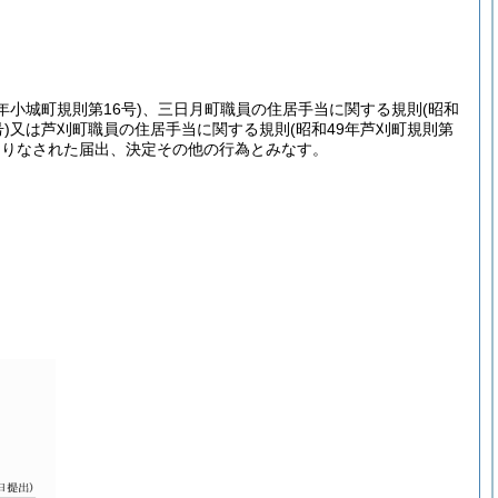
9年小城町規則第16号)
、三日月町職員の住居手当に関する規則
(昭和
)
又は芦刈町職員の住居手当に関する規則
(昭和49年芦刈町規則第
よりなされた届出、決定その他の行為とみなす。