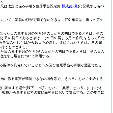
い。
定又は改定に係る事項を住居手当認定簿
(
様式第2号
)
に記載するもの
において、家賃の額が明確でないときは、任命権者は、市長の定め
至った日の属する月の翌月
(その日が月の初日であるときは、その
日が月の初日であるときは、その日の属する月の前月)
をもって終わ
る事実の生じた日から15日を経過した後にされたときは、その届
ら行うものとする。
じた日の属する月の翌月
(その日が月の初日であるときは、その日の
改定する場合について準用する。
る要件を具備しているかどうか及び住居手当の月額が適正である
手当に係る事実が確認できない場合等で、その日において支給する
定に該当する場合
(以下この項において「異動」という。)
における
、職員が所属する給料の支給義務者において支給する。
この場合に