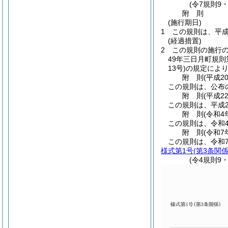
(令7規則9
附
則
(施行期日)
1
この規則は、平成
(経過措置)
2
この規則の施行
49年三日月町規則
13号)
の規定によ
附
則
(平成2
この規則は、公布
附
則
(平成2
この規則は、平成2
附
則
(令和4
この規則は、令和
附
則
(令和7
この規則は、令和
様式第1号
(第3条関係
(令4規則9