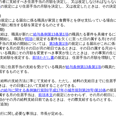
の者に支給すべき住居手当の月額を決定し、又は改定しなければならな
項
の規定により住居手当の月額を決定し、又は改定したときは、その決
)
の規定による届出に係る職員が家賃と食費等とを併せ支払っている場合
の額に相当する額を算定するものとする。
期)
支給は、職員が新たに
給与条例第13条第1項
の職員たる要件を具備するに
開始し、職員が
同項
に規定する要件を欠くに至った日の属する月
(その
手当の支給の開始については、
第3条第1項
の規定による届出がこれに係
属する月の翌月
(その日が月の初日であるときは、その日の属する月)
か
ている職員にその月額を変更すべき事実が生じたときは、その事実の生
支給額を改定する。
前項ただし書
の規定は、住居手当の月額を増額して
、現に住居手当の支給を受けている職員が
給与条例第13条第1項
の職員た
認するものとする。
、給料の支給方法に準じて支給する。
ただし、給料の支給日までに住居
きは、その日後において支給することができる。
員の給与に関する条例施行規則
(平成17年小城市規則第28号)
第10条
の規
属する月の住居手当は、
前項本文
の規定にかかわらず、その月の初日に
動がその月の給料支給日前であるときは、その際支給するものとする。
・追加)
施行に関し必要な事項は、市長が定める。