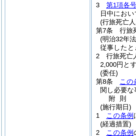
3
第1項各
日中におい
(行旅死亡人
第7条
行旅
(明治32年法
従事したと
2
行旅死亡
2,000円と
(委任)
第8条
この
関し必要な
附
則
(施行期日)
1
この条例
(経過措置)
2
この条例