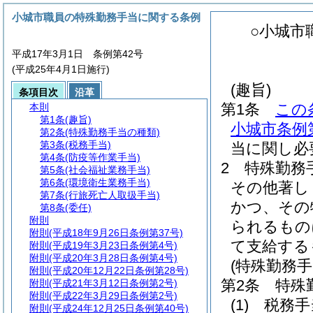
小城市職員の特殊勤務手当に関する条例
○小城市
平成17年3月1日 条例第42号
(平成25年4月1日施行)
(趣旨)
条項目次
沿革
第1条
この
本則
第1条
(趣旨)
小城市条例第
第2条
(特殊勤務手当の種類)
第3条
(税務手当)
当に関し必
第4条
(防疫等作業手当)
2
特殊勤務
第5条
(社会福祉業務手当)
第6条
(環境衛生業務手当)
その他著し
第7条
(行旅死亡人取扱手当)
かつ、その
第8条
(委任)
附則
られるもの
附則
(平成18年9月26日条例第37号)
て支給する
附則
(平成19年3月23日条例第4号)
附則
(平成20年3月28日条例第4号)
(特殊勤務手
附則
(平成20年12月22日条例第28号)
第2条
特殊
附則
(平成21年3月12日条例第2号)
附則
(平成22年3月29日条例第2号)
(1)
税務手
附則
(平成24年12月25日条例第40号)