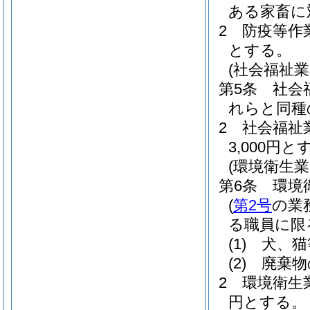
ある家畜に
2
防疫等作
とする。
(社会福祉業
第5条
社会
れらと同種
2
社会福祉
3,000円と
(環境衛生業
第6条
環境
(
第2号
の業
る職員に限
(1)
犬、猫
(2)
廃棄物
2
環境衛生
円とする。