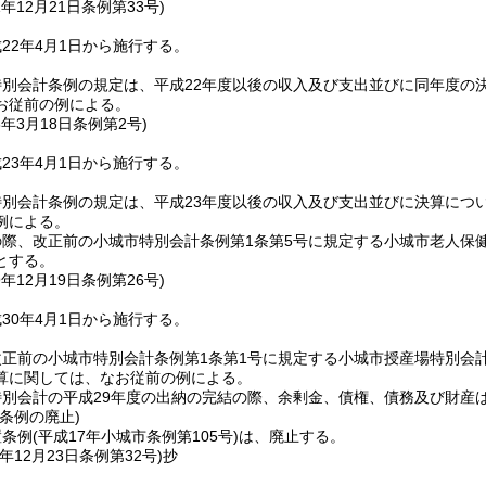
1年12月21日
条例第33号)
22年4月1日から施行する。
別会計条例の規定は、平成22年度以後の収入及び支出並びに同年度の
お従前の例による。
3年3月18日
条例第2号)
23年4月1日から施行する。
別会計条例の規定は、平成23年度以後の収入及び支出並びに決算につ
例による。
の際、改正前の小城市特別会計条例第1条第5号に規定する小城市老人保
とする。
9年12月19日
条例第26号)
30年4月1日から施行する。
正前の小城市特別会計条例第1条第1号に規定する小城市授産場特別会
算に関しては、なお従前の例による。
特別会計の平成29年度の出納の完結の際、余剰金、債権、債務及び財産
条例の廃止)
置条例
(平成17年小城市条例第105号)
は、廃止する。
年12月23日
条例第32号)
抄