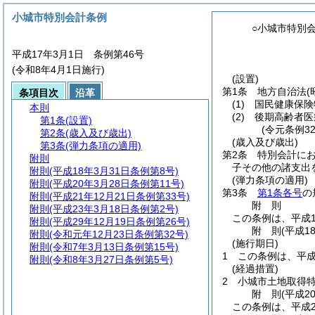
小城市特別会計条例
○小城市特別
平成17年3月1日 条例第46号
(令和8年4月1日施行)
(設置)
第1条
地方自治法
(
条項目次
沿革
(1)
国民健康保険
本則
(2)
後期高齢者医
第1条
(設置)
(令元条例3
第2条
(歳入及び歳出)
(歳入及び歳出)
第3条
(弾力条項の適用)
第2条
特別会計に
附則
子その他の諸支出
附則
(平成18年3月31日条例第8号)
(弾力条項の適用)
附則
(平成20年3月28日条例第11号)
第3条
第1条各号
の
附則
(平成21年12月21日条例第33号)
附
則
附則
(平成23年3月18日条例第2号)
この条例は、平成1
附則
(平成29年12月19日条例第26号)
附
則
(平成1
附則
(令和元年12月23日条例第32号)
(施行期日)
附則
(令和7年3月13日条例第15号)
1
この条例は、平成
附則
(令和8年3月27日条例第5号)
(経過措置)
2
小城市土地取得
附
則
(平成2
この条例は、平成2