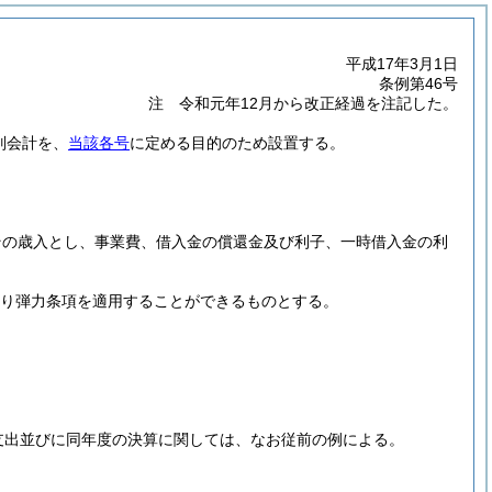
平成17年3月1日
条例第46号
注 令和元年12月から改正経過を注記した。
別会計を、
当該各号
に定める目的のため設置する。
その歳入とし、事業費、借入金の償還金及び利子、一時借入金の利
より弾力条項を適用することができるものとする。
支出並びに同年度の決算に関しては、なお従前の例による。