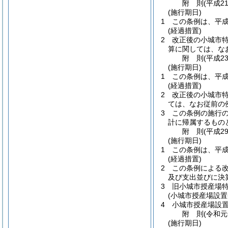
附
則
(平成2
(施行期日)
1
この条例は、平成
(経過措置)
2
改正後の小城市特
算に関しては、な
附
則
(平成2
(施行期日)
1
この条例は、平成
(経過措置)
2
改正後の小城市特
ては、なお従前の
3
この条例の施行
計に帰属するもの
附
則
(平成2
(施行期日)
1
この条例は、平成
(経過措置)
2
この条例による改
及び支出並びに決
3
旧小城市授産場
(小城市授産場設置
4
小城市授産場設
附
則
(令和元
(施行期日)