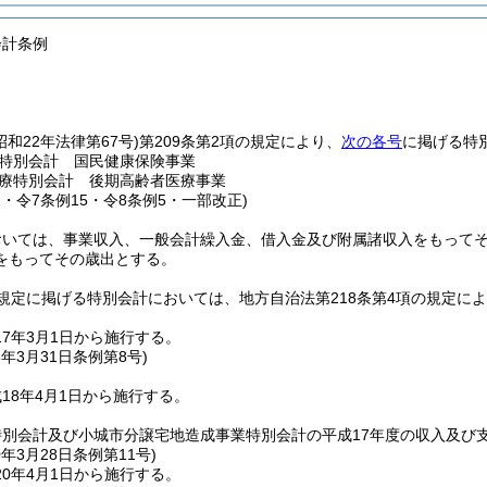
会計条例
昭和22年法律第67号)
第209条第2項の規定により、
次の各号
に掲げる特
特別会計 国民健康保険事業
療特別会計 後期高齢者医療事業
2・令7条例15・令8条例5・一部改正)
おいては、事業収入、一般会計繰入金、借入金及び附属諸収入をもって
をもってその歳出とする。
規定に掲げる特別会計においては、地方自治法第218条第4項の規定に
7年3月1日から施行する。
8年3月31日
条例第8号)
18年4月1日から施行する。
特別会計及び小城市分譲宅地造成事業特別会計の平成17年度の収入及び
0年3月28日
条例第11号)
0年4月1日から施行する。