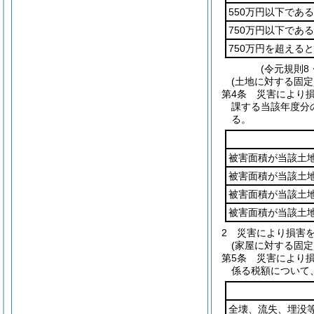
550万円以下であ
750万円以下であ
750万円を超える
(令元規則8
(土地に対する固定
第4条
災害により
課する当該年度分
る。
被害面積が当該土地
被害面積が当該土地
被害面積が当該土地
被害面積が当該土地
2
災害により損害
(家屋に対する固定
第5条
災害により
係る税額について
全壊、流失、埋没