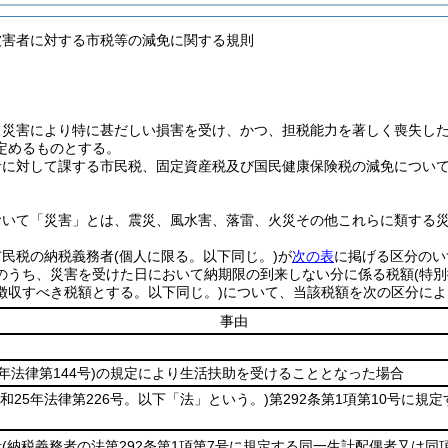
被害者に対する市税等の減免に関する規則
、災害により特に甚だしい損害を受け、かつ、担税能力を著しく喪失し
定めるものとする。
者に対して課する市民税、固定資産税及び国民健康保険税の減免につい
おいて「災害」とは、震災、風水害、落雷、火災その他これらに類する
市民税の納税義務者
(個人に限る。以下同じ。)
が
次の表
に掲げる区分のい
のうち、災害を受けた日において納期限の到来しない分に係る税額
(特
徴収すべき税額とする。以下同じ。)
について、当該税額を次の区分によ
事由
5年法律第144号)
の規定により生活扶助を受けることとなった場合
昭和25年法律第226号。以下「法」という。)
第292条第1項第10号に規
者
(納税義務者の法第292条第1項第7号に規定する同一生計配偶者又は同