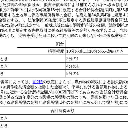
けた損害の金額
(保険金、損害賠償金等により補てんされるべき金額を除
年度の前年中における同項第13号に規定する合計所得金額
(法附則第3
項に規定する土地等に係る事業所得等の金額、法附則第34条第4項に規定
金額とする。)
、法附則第35条第5項に規定する課税短期譲渡所得金額
(
5条の2第5項に規定する一般株式等に係る譲渡所得等の金額、法附則第3
の4第4項に規定する先物取引に係る雑所得等の金額がある場合には、当該
税のうち、災害を受けた日において納期限の到来しない分に係る税額に
割合
損害程度
10分の3以上10分の5未満のとき
るとき
2分の1
るとき
4分の1
とき
8分の1
干害等にあっては、
前2項
の規定によらず、農作物の減収による損失額の
べき農作物共済金額を控除した金額)
が、平年における当該農作物による
13号に規定する合計所得金額が1,000万円以下であるもの
(当該合計所得
得に係る当該年度分の市民税の所得割の額のうち、災害を受けた日にお
おける農業所得の金額と農業所得以外の金額とにあん分して得た額)
につ
合計所得金額
るとき
るとき