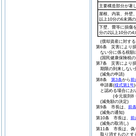
主要構造部分が著
屋根、内装、外壁
以上10分の6未満
下壁、畳等に損傷
分の2以上10分の
(償却資産に対する
第6条
災害により
ない分に係る税額
(国民健康保険税の
第7条
災害により
期限の到来しない
(減免の申請)
第8条
第3条
から
前
申請書
(
様式第1号
)
と認める場合にお
(令元規則8
(減免額の決定)
第9条
市長は、
前
(減免の通知)
第10条
市長は、
前
(減免の取消し)
第11条
市長は、偽
取り消すものとす