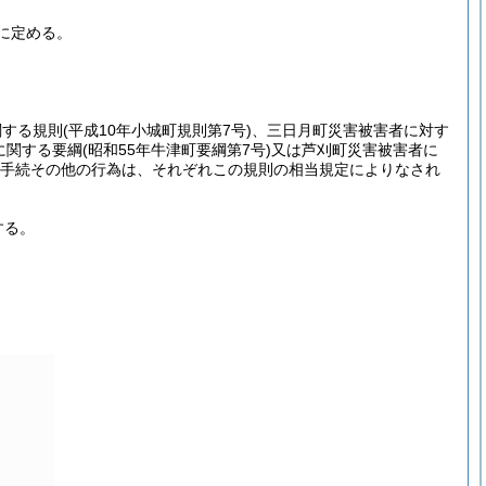
に定める。
関する規則
(平成10年小城町規則第7号)
、三日月町災害被害者に対す
に関する要綱
(昭和55年牛津町要綱第7号)
又は芦刈町災害被害者に
手続その他の行為は、それぞれこの規則の相当規定によりなされ
する。