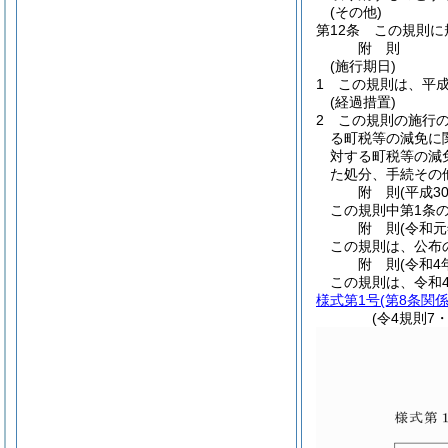
(その他)
第12条
この規則に
附
則
(施行期日)
1
この規則は、平成
(経過措置)
2
この規則の施行
る町税等の減免に
対する町税等の減
た処分、手続その
附
則
(平成3
この規則中第1条の
附
則
(令和元
この規則は、公布
附
則
(令和4
この規則は、令和
様式第1号
(第8条関係
(令4規則7