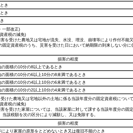
るとき
るとき
とき
・一部改正)
資産税の減免)
損害を受けた農地又は宅地が流失、水没、埋没、崩壊等により作付不能
の固定資産税のうち、災害を受けた日において納期限の到来しない分に
損害の程度
の面積の10分の8以上であるとき
の面積の10分の6以上10分の8未満であるとき
の面積の10分の4以上10分の6未満であるとき
の面積の10分の2以上10分の4未満であるとき
を受けた農地又は宅地以外の土地に係る当該年度分の固定資産税につい
資産税の減免)
損害を受けた家屋については、当該家屋に対して課する当該年度分の固
、当該税額を次の区分により減額し、又は免除する。
損害の程度
等により家屋の原形をとどめないとき又は復旧不能のとき