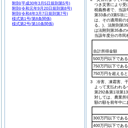
附則
(平成30年3月5日規則第5号)
つき災害により受
附則
(令和元年9月20日規則第8号)
税義務者で、当該
附則
(令和4年3月7日規則第7号)
第33条の3第5
様式第1号
(第8条関係)
は、その適用前の
様式第2号
(第10条関係)
る。)
、法附則第3
は法附則第35条
当該年度分の市民
合計所得金額
500万円以下であ
750万円以下であ
750万円を超える
3
冷害、凍霜害、
よって支払われる
第292条第1項第
対しては、農業所
額の額を前年中に
300万円以下であ
400万円以下であ