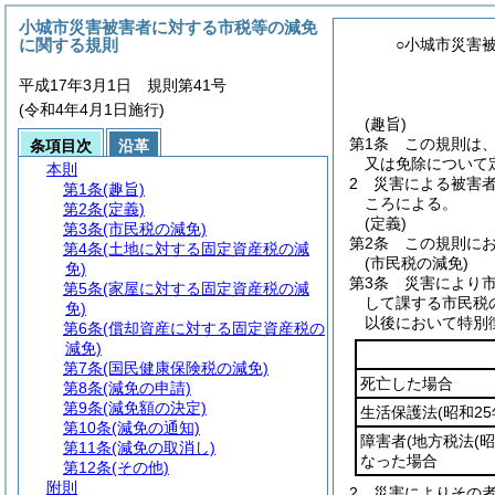
小城市災害被害者に対する市税等の減免
に関する規則
○小城市災害
平成17年3月1日 規則第41号
(令和4年4月1日施行)
(趣旨)
第1条
この規則は
条項目次
沿革
又は免除について
本則
2
災害による被害
第1条
(趣旨)
ころによる。
第2条
(定義)
(定義)
第3条
(市民税の減免)
第2条
この規則に
第4条
(土地に対する固定資産税の減
(市民税の減免)
免)
第3条
災害により
第5条
(家屋に対する固定資産税の減
して課する市民税
免)
以後において特別
第6条
(償却資産に対する固定資産税の
減免)
第7条
(国民健康保険税の減免)
死亡した場合
第8条
(減免の申請)
第9条
(減免額の決定)
生活保護法
(昭和2
第10条
(減免の通知)
障害者
(地方税法
(
第11条
(減免の取消し)
なった場合
第12条
(その他)
附則
2
災害によりその