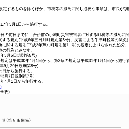
規定するものを除くほか、市税等の減免に関し必要な事項は、市長が別
17年3月1日から施行する。
の日の前日までに、合併前の小城町災害被害者に対する町税等の減免に
関する規則
(平成6年三日月町規則第3号)
、災害による牛津町税等の減免
免に関する規則
(平成3年芦刈町規則第11号)
の規定によりなされた処分、
他の行為とみなす。
0年3月5日
規則第5号)
規定は平成30年4月1日から、第2条の規定は平成31年1月1日から施行
年9月20日
規則第8号)
の日から施行する。
年3月7日
規則第7号)
4年4月1日から施行する。
)
・全改)