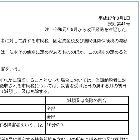
平成17年3月1日
規則第41号
注 令和元年9月から改正経過を注記した。
た者に対して課する市民税、固定資産税及び国民健康保険税の減額
ては、法令その他別に定めがあるもののほか、この規則の定めると
災害をいう。
ずれかに該当することとなった場合においては、当該納税者に対
別徴収される市民税については、災害を受けた日の属する月の初日
り減額し、又は免除する。
減額又は免除の割合
全部
全部
定する障害者をいう。)
と
10分の9
項第9号に規定する扶養親族を含む。)
の所有に係る住宅又は家財に