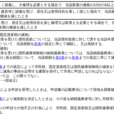
しく損傷し、大修理を必要とする場合で、当該家屋の価格の10分の6以
、建具等に損傷を受け、居住又は使用目的を著しく損じた場合で、当該家
の価値を減じたとき
を受け、居住又は使用目的を損じ修理又は取替えを必要とする場合で、当
4未満の価値を減じたとき
固定資産税の減免)
損害を受けた償却資産については、当該償却資産に対して課する当該年
について、当該税額を
前条
の規定に準じて減額し、又は免除する。
減免)
損害を受けた国民健康保険税の納税義務者については、当該納税義務者
分に係る税額について、当該税額を
第3条
から
前条
までの規定に準じて
条
までの規定によって市民税、固定資産税又は国民健康保険税の減免を
に減免の事由を証明する書類を添付して市長に申請しなければならない
いては、この限りでない。
・一部改正)
条
による申請を受理したときは、申請書の記載事項について現地を調査
条
により減免額を決定したときは、その旨を納税義務者等に対し市税等
りの申請その他不正の行為により、市民税、固定資産税又は国民健康保
る。