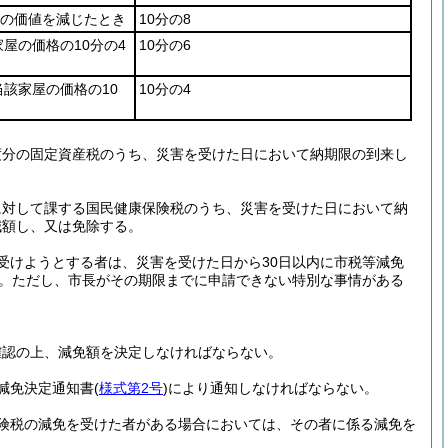
上の価値を減じたとき
10分の8
屋の価格の10分の4
10分の6
該家屋の価格の10
10分の4
度分の固定資産税のうち、災害を受けた日において納期限の到来し
に対して課する国民健康保険税のうち、災害を受けた日において納
減額し、又は免除する。
受けようとする者は、災害を受けた日から30日以内に市税等減免
。
ただし、市長がその期限までに申請できない特別な事情がある
確認の上、減免額を決定しなければならない。
減免決定通知書
(
様式第2号
)
により通知しなければならない。
険税の減免を受けた者がある場合においては、その者に係る減免を