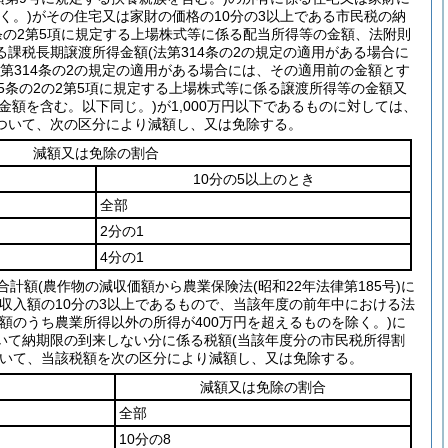
く。)
がその住宅又は家財の価格の10分の3以上である市民税の納
3条の2第5項に規定する上場株式等に係る配当所得等の金額、法附則
する課税長期譲渡所得金額
(法第314条の2の規定の適用がある場合に
法第314条の2の規定の適用がある場合には、その適用前の金額とす
5条の2の2第5項に規定する上場株式等に係る譲渡所得等の金額又
金額を含む。以下同じ。)
が1,000万円以下であるものに対しては、
ついて、次の区分により減額し、又は免除する。
減額又は免除の割合
10分の5以上のとき
全部
2分の1
4分の1
合計額
(農作物の減収価額から農業保険法
(昭和22年法律第185号)
に
収入額の10分の3以上であるもので、当該年度の前年中における法
金額のうち農業所得以外の所得が400万円を超えるものを除く。)
に
いて納期限の到来しない分に係る税額
(当該年度分の市民税所得割
いて、当該税額を次の区分により減額し、又は免除する。
減額又は免除の割合
全部
10分の8