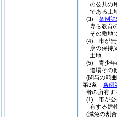
の公共の
である土
(3)
条例第
専ら教育
その敷地
(4)
市が無
康の保持
土地
(5)
青少年
道場その
(関与の範囲
第3条
条例
者の所有す
(1)
市が公
有する建
(減免の割合