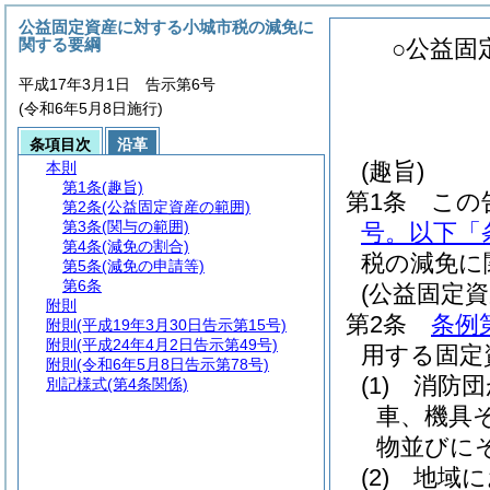
公益固定資産に対する小城市税の減免に
関する要綱
○公益固
平成17年3月1日 告示第6号
(令和6年5月8日施行)
条項目次
沿革
(趣旨)
本則
第1条
(趣旨)
第1条
この
第2条
(公益固定資産の範囲)
第3条
(関与の範囲)
号。以下「
第4条
(減免の割合)
税の減免に
第5条
(減免の申請等)
第6条
(公益固定資
附則
第2条
条例
附則
(平成19年3月30日告示第15号)
附則
(平成24年4月2日告示第49号)
用する固定
附則
(令和6年5月8日告示第78号)
(1)
消防団
別記様式
(第4条関係)
車、機具
物並びに
(2)
地域に