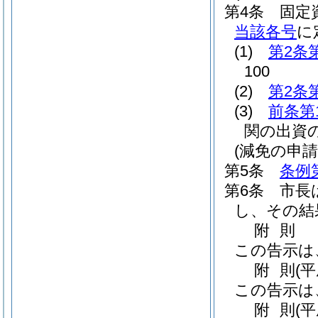
第4条
固定
当該各号
に
(1)
第2条
100
(2)
第2条
(3)
前条第
関の出資
(減免の申請
第5条
条例
第6条
市長
し、その結
附
則
この告示は
附
則
(
この告示は
附
則
(