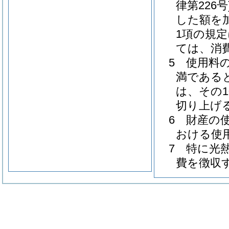
律第226
した額を
1項の規
ては、消
5 使用料
満である
は、その1
切り上げ
6 財産の
おける使
7 特に光
費を徴収