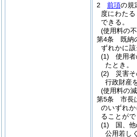
2
前項
の規
度にわたる
できる。
(使用料の不
第4条
既納
ずれかに該
(1)
使用者
たとき。
(2)
災害そ
行政財産
(使用料の減
第5条
市長
のいずれか
ることがで
(1)
国、他
公用若し