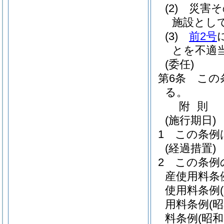
(2)
災害そ
施設とし
(3)
前2号
とを不適
(委任)
第6条
この
る。
附
則
(施行期日)
1
この条例
(経過措置)
2
この条例
産使用料条
使用料条例
用料条例
(
料条例
(昭