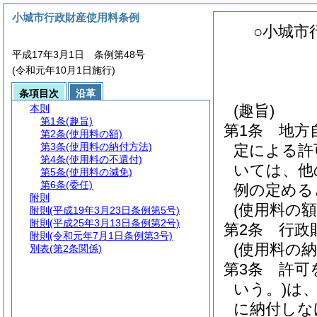
小城市行政財産使用料条例
○小城市
平成17年3月1日 条例第48号
(令和元年10月1日施行)
条項目次
沿革
(趣旨)
本則
第1条
(趣旨)
第1条
地方
第2条
(使用料の額)
第3条
(使用料の納付方法)
定による許
第4条
(使用料の不還付)
いては、他
第5条
(使用料の減免)
第6条
(委任)
例の定める
附則
(使用料の額
附則
(平成19年3月23日条例第5号)
附則
(平成25年3月13日条例第2号)
第2条
行政
附則
(令和元年7月1日条例第3号)
(使用料の納
別表
(第2条関係)
第3条
許可
いう。)
は
に納付しな