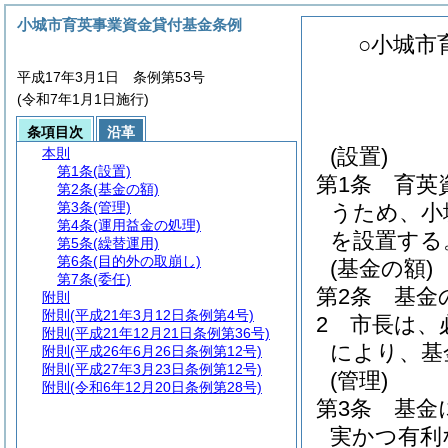
小城市育英事業資金貸付基金条例
○小城市
平成17年3月1日 条例第53号
(令和7年1月1日施行)
条項目次
沿革
(設置)
本則
第1条
(設置)
第1条
育英
第2条
(基金の額)
第3条
(管理)
うため、小
第4条
(運用益金の処理)
を設置する
第5条
(繰替運用)
第6条
(目的外の取崩し)
(基金の額)
第7条
(委任)
第2条
基金
附則
附則
(平成21年3月12日条例第4号)
2
市長は、
附則
(平成21年12月21日条例第36号)
により、基
附則
(平成26年6月26日条例第12号)
附則
(平成27年3月23日条例第12号)
(管理)
附則
(令和6年12月20日条例第28号)
第3条
基金
実かつ有利