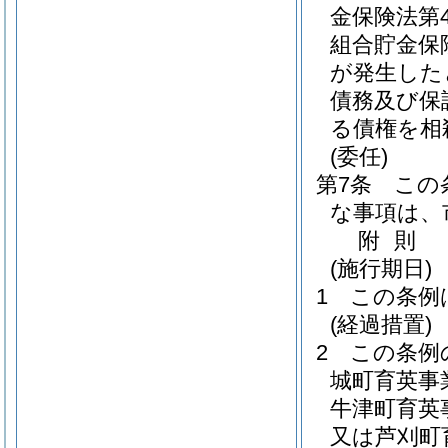
金保険法第
組合貯金保
が発生した
債務及び保
る債権を相
(委任)
第7条
この
な事項は、
附
則
(施行期日)
1
この条例
(経過措置)
2
この条例
城町育英事
牛津町育英
又は芦刈町