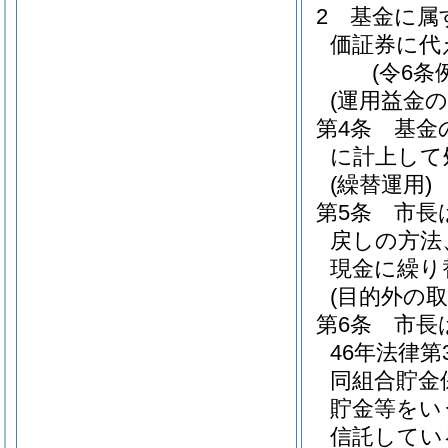
2
基金に属
価証券に代
(令6条
(運用益金の
第4条
基金
に計上して
(繰替運用)
第5条
市長
戻しの方法
現金に繰り
(目的外の取
第6条
市長
46年法律第3
同組合貯金
貯金等をい
信託してい