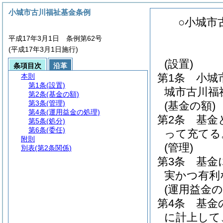
小城市古川福祉基金条例
○小城市
平成17年3月1日 条例第62号
(平成17年3月1日施行)
(設置)
条項目次
沿革
第1条
小城
本則
第1条
(設置)
城市古川福
第2条
(基金の額)
第3条
(管理)
(基金の額)
第4条
(運用益金の処理)
第2条
基金
第5条
(処分)
第6条
(委任)
って充てる
附則
(管理)
別表
(第2条関係)
第3条
基金
実かつ有利
(運用益金の
第4条
基金
に計上して