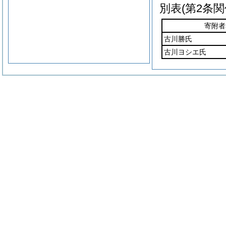
別表
(第2条関
寄附者
古川勝氏
古川ヨシエ氏