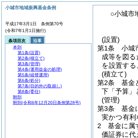
小城市地域振興基金条例
○小城市
平成17年3月1日 条例第70号
(令和7年1月1日施行)
(設置)
条項目次
沿革
第1条
小城
本則
第1条
(設置)
成等を図る
第2条
(積立て)
第3条
(管理)
を設置する
第4条
(運用益金の処理)
(積立て)
第5条
(繰替運用)
第6条
(処分)
第2条
基金
第7条
(目的外の取崩し)
下「予算」
第8条
(委任)
附則
(管理)
附則
(令和6年12月20日条例第28号)
第3条
基金
実かつ有利
2
基金に属
価証券に代