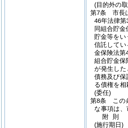
(目的外の取
第7条
市長
46年法律第3
同組合貯金
貯金等をい
信託してい
金保険法第
組合貯金保
が発生した
債務及び保
る債権を相
(委任)
第8条
この
な事項は、
附
則
(施行期日)