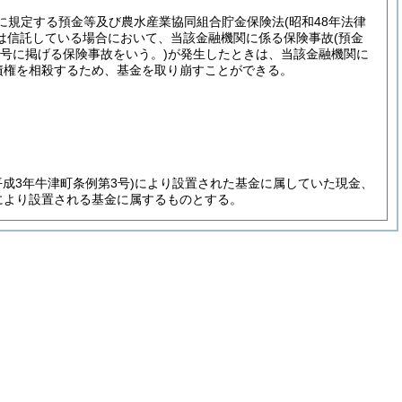
項に規定する預金等及び農水産業協同組合貯金保険法
(昭和48年法律
は信託している場合において、当該金融機関に係る保険事故
(預金
各号に掲げる保険事故をいう。)
が発生したときは、当該金融機関に
債権を相殺するため、基金を取り崩すことができる。
。
平成3年牛津町条例第3号)
により設置された基金に属していた現金、
により設置される基金に属するものとする。