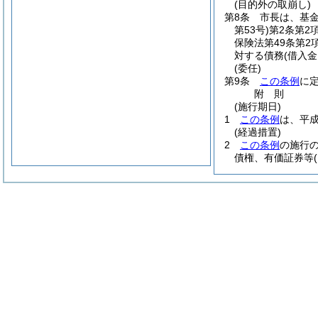
(目的外の取崩し)
第8条
市長は、基
第53号)
第2条第2
保険法第49条第
対する債務
(借入
(委任)
第9条
この条例
に
附
則
(施行期日)
1
この条例
は、平成
(経過措置)
2
この条例
の施行
債権、有価証券等