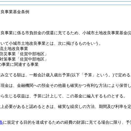
改良事業基金条例
改良事業に係る市負担金の償還に充てるため、小城市土地改良事業基金
おいて小城市土地改良事業とは、次に掲げるものをいう。
流土地改良事業
防災事業「佐賀中部地区」
対策事業「佐賀中部地区」
の事業に関連する事業
積み立てる額は、一般会計歳入歳出予算
(以下「予算」という。)
で定める
る現金は、金融機関への預金その他最も確実かつ有利な方法により保管
から生じる収益は、予算に計上して、この基金に編入するものとする。
政上必要があると認めるときは、確実な繰戻しの方法、期間及び利率を
条
に規定する目的を達成するための経費の財源に充てる場合に限り、予