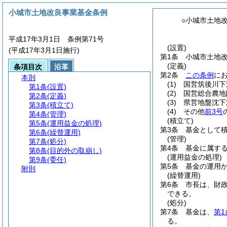
小城市土地改良事業基金条例
○小城市土地
平成17年3月1日 条例第71号
(設置)
(平成17年3月1日施行)
第1条
小城市土地
(定義)
条項目次
沿革
第2条
この条例
に
本則
(1)
国営筑後川下
第1条
(設置)
(2)
国営総合農地
第2条
(定義)
(3)
県営地盤沈下
第3条
(積立て)
(4)
その他
前3号
第4条
(管理)
(積立て)
第5条
(運用益金の処理)
第3条
基金として
第6条
(繰替運用)
(管理)
第7条
(処分)
第4条
基金に属す
第8条
(目的外の取崩し)
(運用益金の処理)
第9条
(委任)
第5条
基金の運用
附則
(繰替運用)
第6条
市長は、財
できる。
(処分)
第7条
基金は、
第1
る。