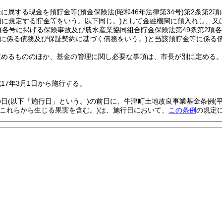
金に属する現金を預貯金等
(預金保険法
(昭和46年法律第34号)
第2条第2
項に規定する貯金等をいう。以下同じ。)
として金融機関に預入れし、又
2項各号に掲げる保険事故及び農水産業協同組合貯金保険法第49条第2項
金に係る債務及び保証契約に基づく債務をいう。)
と当該預貯金等に係る
定めるもののほか、基金の管理に関し必要な事項は、市長が別に定める
17年3月1日から施行する。
の日
(以下「施行日」という。)
の前日に、牛津町土地改良事業基金条例
(
(これらから生じる果実を含む。)
は、施行日において、
この条例
の規定