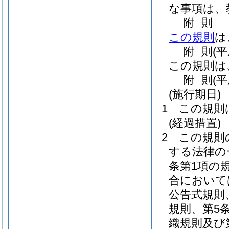
な事項は、
附
則
この規則
は
附
則
(
この規則は
附
則
(
(施行期日)
1
この規則
(経過措置)
2
この規則
する法律の
条第1項の
合において
公告式規則
規則、第5
織規則及び