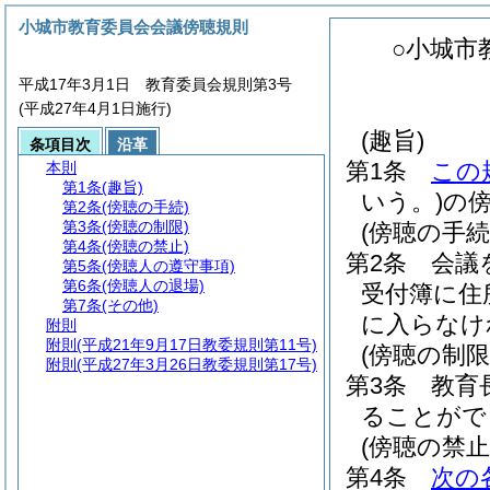
小城市教育委員会会議傍聴規則
○小城市
平成17年3月1日 教育委員会規則第3号
(平成27年4月1日施行)
(趣旨)
条項目次
沿革
第1条
この
本則
第1条
(趣旨)
いう。)
の
第2条
(傍聴の手続)
第3条
(傍聴の制限)
(傍聴の手続
第4条
(傍聴の禁止)
第2条
会議
第5条
(傍聴人の遵守事項)
第6条
(傍聴人の退場)
受付簿に住
第7条
(その他)
に入らなけ
附則
附則
(平成21年9月17日教委規則第11号)
(傍聴の制限
附則
(平成27年3月26日教委規則第17号)
第3条
教育
ることがで
(傍聴の禁止
第4条
次の