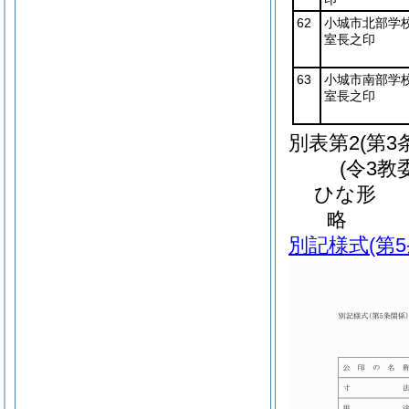
62
小城市北部学
室長之印
63
小城市南部学
室長之印
別表第2
(第3
(令3教
ひな形
略
別記様式
(第