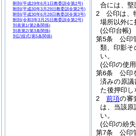
附則
(平成29年6月1日教委訓令第2号)
合には、堅
附則
(平成30年3月29日教委訓令第2号)
2
公印は、
附則
(平成30年6月28日教委訓令第3号)
附則
(令和3年3月25日教委訓令第2号)
場所以外に
別表第1
(第2条関係)
(公印台帳)
別表第2
(第3条関係)
別記様式
(第5条関係)
第5条
公印
類、印影そ
い。
(公印の使用
第6条
公印
済みの原議
た後押印し
2
前項
の審
は、当該原
い。
(公印の紛失
第7条
公印