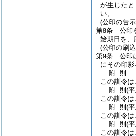
が生じたと
い。
(公印の告示
第8条
公印
始期日を、
(公印の刷込
第9条
公印
にその印影
附
則
この訓令は
附
則
(
この訓令は
附
則
(
この訓令は
附
則
(平
この訓令は