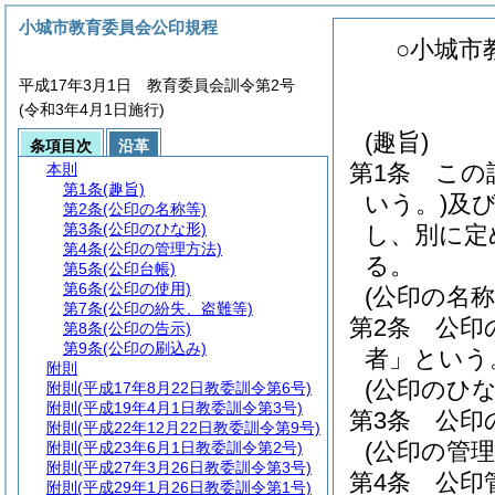
小城市教育委員会公印規程
○小城市
平成17年3月1日 教育委員会訓令第2号
(令和3年4月1日施行)
(趣旨)
条項目次
沿革
第1条
この
本則
第1条
(趣旨)
いう。)
及
第2条
(公印の名称等)
第3条
(公印のひな形)
し、別に定
第4条
(公印の管理方法)
る。
第5条
(公印台帳)
第6条
(公印の使用)
(公印の名称
第7条
(公印の紛失、盗難等)
第2条
公印
第8条
(公印の告示)
第9条
(公印の刷込み)
者」という
附則
(公印のひな
附則
(平成17年8月22日教委訓令第6号)
附則
(平成19年4月1日教委訓令第3号)
第3条
公印
附則
(平成22年12月22日教委訓令第9号)
(公印の管理
附則
(平成23年6月1日教委訓令第2号)
附則
(平成27年3月26日教委訓令第3号)
第4条
公印
附則
(平成29年1月26日教委訓令第1号)