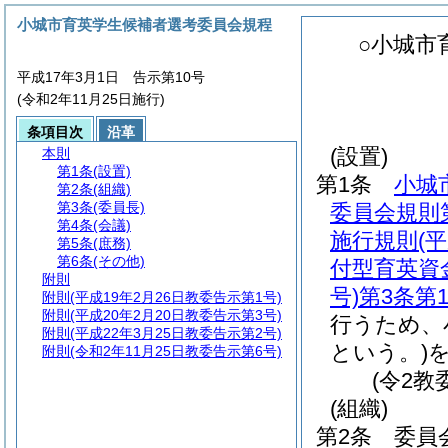
小城市育英学生候補者選考委員会規程
○小城市
平成17年3月1日 告示第10号
(令和2年11月25日施行)
条項目次
沿革
(設置)
本則
第1条
(設置)
第1条
小城
第2条
(組織)
第3条
(委員長)
委員会規則第
第4条
(会議)
施行規則
(
第5条
(庶務)
第6条
(その他)
付型育英資
附則
号)
第3条第
附則
(平成19年2月26日教委告示第1号)
附則
(平成20年2月20日教委告示第3号)
行うため、
附則
(平成22年3月25日教委告示第2号)
という。)
附則
(令和2年11月25日教委告示第6号)
(令2教
(組織)
第2条
委員