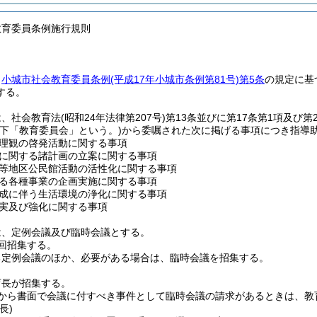
教育委員条例施行規則
、
小城市社会教育委員条例
(平成17年小城市条例第81号)
第5条
の規定に基
する。
は、社会教育法
(昭和24年法律第207号)
第13条並びに第17条第1項及び
以下「教育委員会」という。)
から委嘱された次に掲げる事項につき指導
理観の啓発活動に関する事項
に関する諸計画の立案に関する事項
等地区公民館活動の活性化に関する事項
る各種事業の企画実施に関する事項
成に伴う生活環境の浄化に関する事項
実及び強化に関する事項
は、定例会議及び臨時会議とする。
回招集する。
る定例会議のほか、必要がある場合は、臨時会議を招集する。
育長が招集する。
者から書面で会議に付すべき事件として臨時会議の請求があるときは、教
長)