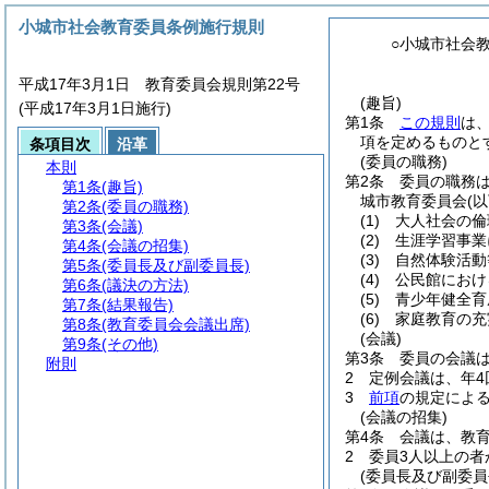
小城市社会教育委員条例施行規則
○小城市社会
平成17年3月1日 教育委員会規則第22号
(趣旨)
(平成17年3月1日施行)
第1条
この規則
は
項を定めるものと
条項目次
沿革
(委員の職務)
本則
第2条
委員の職務
第1条
(趣旨)
城市教育委員会
(
第2条
(委員の職務)
(1)
大人社会の倫
第3条
(会議)
(2)
生涯学習事業
第4条
(会議の招集)
(3)
自然体験活動
第5条
(委員長及び副委員長)
(4)
公民館におけ
第6条
(議決の方法)
(5)
青少年健全育
第7条
(結果報告)
(6)
家庭教育の充
第8条
(教育委員会会議出席)
(会議)
第9条
(その他)
第3条
委員の会議
附則
2
定例会議は、年4
3
前項
の規定によ
(会議の招集)
第4条
会議は、教
2
委員3人以上の
(委員長及び副委員