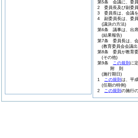
第5条
会議に、委
2
委員長及び副委員
3
委員長は、会議
4
副委員長は、委
(議決の方法)
第6条
議事は、出
(結果報告)
第7条
委員長は、
(教育委員会会議出
第8条
委員が教育
(その他)
第9条
この規則
に
附
則
(施行期日)
1
この規則
は、平成
(任期の特例)
2
この規則
の施行