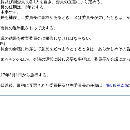
員長及び副委員長各1人を置き、委員の互選により定める。
長の任期は、2年とする。
を主宰する。
員長を補佐し、委員長に事故があるとき、又は委員長が欠けたときは、
席委員の過半数をもって決する。
会議の結果を教育委員会に報告しなければならない。
席)
委員会の会議に出席して意見を述べようとするときは、あらかじめその
定めるもののほか、会議の運営に関し必要な事項は、委員長が会議に諮
17年3月1日から施行する。
の日以後、最初に互選された委員長及び副委員長の任期は、
第5条第2項