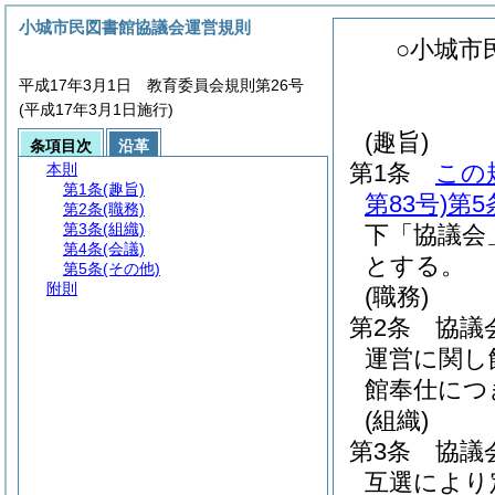
小城市民図書館協議会運営規則
○小城市
平成17年3月1日 教育委員会規則第26号
(平成17年3月1日施行)
(趣旨)
条項目次
沿革
第1条
この
本則
第1条
(趣旨)
第83号)
第5
第2条
(職務)
第3条
(組織)
下「協議会
第4条
(会議)
とする。
第5条
(その他)
附則
(職務)
第2条
協議
運営に関し
館奉仕につ
(組織)
第3条
協議
互選により