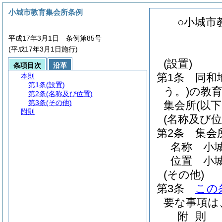
小城市教育集会所条例
○小城市
平成17年3月1日 条例第85号
(平成17年3月1日施行)
(設置)
条項目次
沿革
第1条
同和
本則
第1条
(設置)
う。)
の教
第2条
(名称及び位置)
第3条
(その他)
集会所
(以
附則
(名称及び位
第2条
集会
名称 小
位置 小城
(その他)
第3条
この
要な事項は
附
則