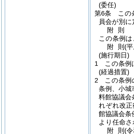
(委任)
第6条
この
員会が別に
附
則
この条例は
附
則
(
(施行期日)
1
この条例
(経過措置)
2
この条例
条例、小城
料館協議会
れぞれ改正
館協議会条
より任命さ
附
則
(