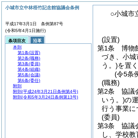
小城市立中林梧竹記念館協議会条例
○小城市
平成17年3月1日 条例第87号
(令和5年4月1日施行)
(設置)
条項目次
沿革
第1条
博物
本則
第1条
(設置)
づき、小城
第2条
(職務)
第3条
(委員)
う。)
を置
第4条
(組織)
(令5条
第5条
(会議)
第6条
(委任)
(職務)
附則
第2条
協議
附則
(平成24年3月21日条例第4号)
附則
(令和5年3月24日条例第13号)
いう。)
の
行う事業に
(委員)
第3条
協議
し、学校教