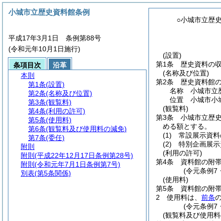
小城市立歴史資料館条例
○小城市立歴
平成17年3月1日 条例第88号
(令和元年10月1日施行)
(設置)
第1条
歴史資料の
条項目次
沿革
(名称及び位置)
本則
第2条
歴史資料館
第1条
(設置)
名称 小城市立
第2条
(名称及び位置)
位置 小城市小城
第3条
(観覧料)
(観覧料)
第4条
(利用の許可)
第3条
小城市立歴
第5条
(使用料)
める額とする。
第6条
(観覧料及び使用料の減免)
(1)
常設展示資料
第7条
(委任)
(2)
特別企画展示
附則
(利用の許可)
附則
(平成22年12月17日条例第28号)
第4条
資料館の附
附則
(令和元年7月1日条例第7号)
(令元条例7
別表
(第5条関係)
(使用料)
第5条
資料館の附
2
使用料は、
前条
(令元条例7
(観覧料及び使用料