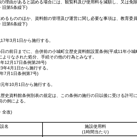
別の理由があると認める場合には、観覧料及び使用料を減額し、又は免
・旧第5条繰下)
定めるもののほか、資料館の管理及び運営に関し必要な事項は、教育委
・旧第6条繰下)
17年3月1日から施行する。
の日の前日までに、合併前の小城町立歴史資料館設置条例
(平成11年小城
によりなされた処分、手続その他の行為とみなす。
2年12月17日
条例第28号)
3年4月1日から施行する。
年7月1日
条例第7号)
元年10月1日から施行する。
立歴史資料館条例別表の規定は、この条例の施行の日以後に受ける許可
前の例による。
・全改)
設名
施設使用料
(1時間当たり)