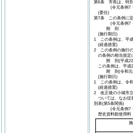
第6条
市長は、特
(令元条例7
(委任)
第7条
この条例に
(令元条例7
附
則
(施行期日)
1
この条例は、平成
(経過措置)
2
この条例の施行
の条例の相当規定
附
則
(平成2
この条例は、平成2
附
則
(令和元
(施行期日)
1
この条例は、令和
(経過措置)
2
改正後の小城市
ついては、なお従
別表
(第5条関係)
(令元条例7
歴史資料館使用料
施