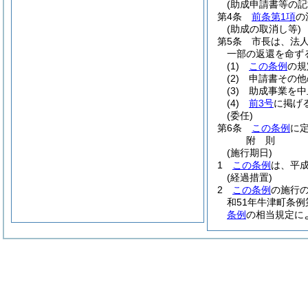
(助成申請書等の記
第4条
前条第1項
の
(助成の取消し等)
第5条
市長は、法
一部の返還を命ず
(1)
この条例
の規
(2)
申請書その他
(3)
助成事業を中
(4)
前3号
に掲げ
(委任)
第6条
この条例
に
附
則
(施行期日)
1
この条例
は、平成
(経過措置)
2
この条例
の施行
和51年牛津町条例
条例
の相当規定に