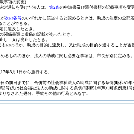
載事項の変更)
決定通知を受けた法人は、
第2条
の申請書及び添付書類の記載事項を変
人が
次の各号
のいずれかに該当すると認めるときは、助成の決定の全部
ることができる。
定に違反したとき。
の関係書類に虚偽の記載があったとき。
止し、又は廃止したとき。
るもののほか、助成の目的に違反し、又は助成の目的を達することが困
定めるもののほか、法人の助成に関し必要な事項は、市長が別に定める
17年3月1日から施行する。
の日の前日までに、合併前の社会福祉法人の助成に関する条例
(昭和51
第2号)
又は社会福祉法人の助成に関する条例
(昭和51年芦刈町条例第1号
よりなされた処分、手続その他の行為とみなす。