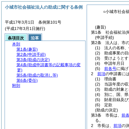
小城市社会福祉法人の助成に関する条例
○小城市社会
平成17年3月1日 条例第101号
(趣旨)
(平成17年3月1日施行)
第1条
社会福祉法
(
(申請手続)
条項目次
沿革
第2条
法人は、市
本則
(1)
法人の名称、
第1条
(趣旨)
(2)
助成事業の目
第2条
(申請手続)
(3)
受けようとす
第3条
(助成の決定)
(4)
申請年月日
第4条
(助成申請書等の記載事項の変
(5)
前各号
に掲げ
更)
2
前項
の申請書に
第5条
(助成の取消し等)
(1)
理由書
第6条
(委任)
(2)
当該年度の収
附則
(3)
助成の対象と
(4)
別に、国、県
(5)
財産目録及び
(6)
定款
(助成の決定)
第3条
市長は、
前
る。
2
市長は、
前項
の