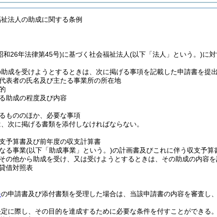
福祉法人の助成に関する条例
昭和26年法律第45号)
に基づく社会福祉法人
(以下「法人」という。)
に対
の助成を受けようとするときは、次に掲げる事項を記載した申請書を提
代表者の氏名及び主たる事業所の所在地
的
る助成の程度及び内容
るもののほか、必要な事項
は、次に掲げる書類を添付しなければならない。
支予算書及び前年度の収支計算書
なる事業
(以下「助成事業」という。)
の計画書及びこれに伴う収支予算
その他から助成を受け、又は受けようとするときは、その助成の内容を
貸借対照表
条
の申請書及び添付書類を受理した場合は、当該申請書の内容を審査し
決定に際し、その目的を達成するために必要な条件を付すことができる