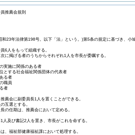
委員推薦会規則
昭和23年法律第198号。以下「法」という。)
第5条の規定に基づき、小
員6人をもって組織する。
、次に掲げる者のうちからそれぞれ1人を市長が委嘱する。
の実施に関係のある者
位とする社会福祉関係団体の代表者
ある者
の職員
る者
、推薦会に副委員長1人を置くことができる。
員の互選とする。
員長の任期は、推薦会において定める。
1人及び書記2人を置き、市長がこれを命ずる。
務は、福祉部健康福祉課において処理する。