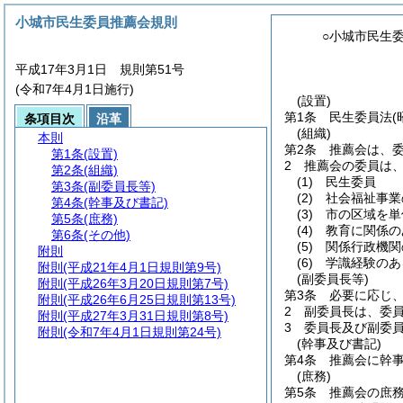
小城市民生委員推薦会規則
○小城市民生
平成17年3月1日 規則第51号
(令和7年4月1日施行)
(設置)
第1条
民生委員法
(
条項目次
沿革
(組織)
本則
第2条
推薦会は、委
第1条
(設置)
2
推薦会の委員は
第2条
(組織)
(1)
民生委員
第3条
(副委員長等)
(2)
社会福祉事業
第4条
(幹事及び書記)
(3)
市の区域を単
第5条
(庶務)
(4)
教育に関係の
第6条
(その他)
(5)
関係行政機関
附則
(6)
学識経験のあ
附則
(平成21年4月1日規則第9号)
(副委員長等)
附則
(平成26年3月20日規則第7号)
第3条
必要に応じ
附則
(平成26年6月25日規則第13号)
2
副委員長は、委
附則
(平成27年3月31日規則第8号)
3
委員長及び副委
附則
(令和7年4月1日規則第24号)
(幹事及び書記)
第4条
推薦会に幹事
(庶務)
第5条
推薦会の庶