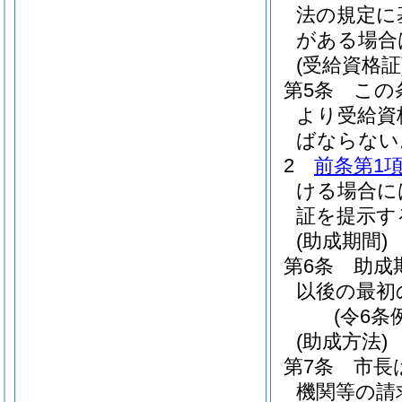
法の規定に
がある場合
(受給資格証
第5条
この
より受給資
ばならない
2
前条第1
ける場合に
証を提示す
(助成期間)
第6条
助成
以後の最初
(令6条
(助成方法)
第7条
市長
機関等の請