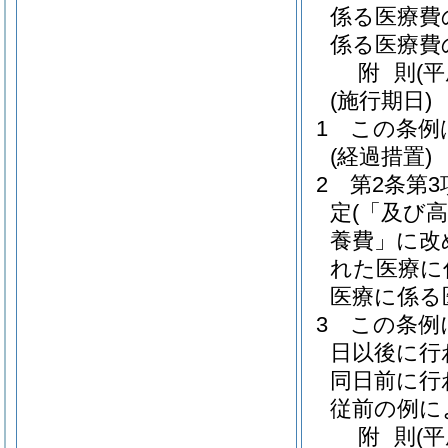
係る医療費
係る医療費
附
則
(
(施行期日)
1
この条例
(経過措置)
2
第2条第
定
(「及び
養費」に改
れた医療に
医療に係る
3
この条例
日以後に行
同日前に行
従前の例に
附
則
(