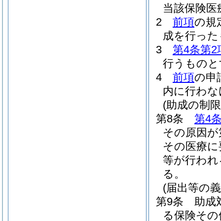
当該保険医
2
前項
の規
成を行った
3
第4条第2
行うものと
4
前項
の申
内に行わな
(助成の制限
第8条
第4
その原因が
その医療に
等が行われ
る。
(届出等の義
第9条
助成
る保険その