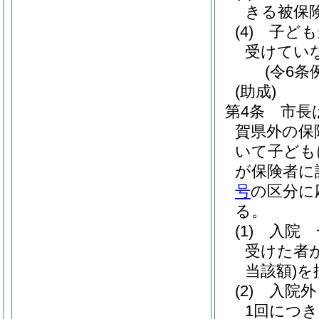
きる被保
(4)
子ども
受けてい
(令6条
(助成)
第4条
市長
賀県外の保
いて子ども
が保険者に
号
の区分に
る。
(1)
入院 
受けた者が
当該額)
を
(2)
入院外
1回につき