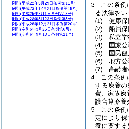
附則
(平成22年3月29日条例第11号)
3
この条例
附則
(平成23年12月21日条例第18号)
る法律をい
附則
(平成25年7月1日条例第13号)
附則
(平成28年3月23日条例第8号)
(1)
健康保
附則
(平成28年12月21日条例第26号)
(2)
船員保
附則
(令和6年3月25日条例第6号)
附則
(令和6年9月18日条例第21号)
(3)
私立学
(4)
国家公
(5)
国民健
(6)
地方公
(7)
高齢者
4
この条例
する療養の
費、家族療
護合算療養
5
この条例
定により保
養に要する