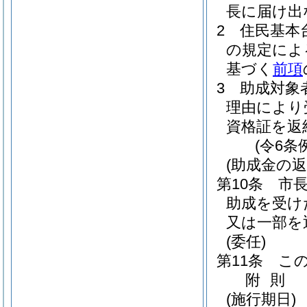
長に届け出
2
住民基本
の規定によ
基づく
前項
3
助成対象
理由により
資格証を返
(令6条
(助成金の返
第10条
市
助成を受け
又は一部を
(委任)
第11条
こ
附
則
(施行期日)