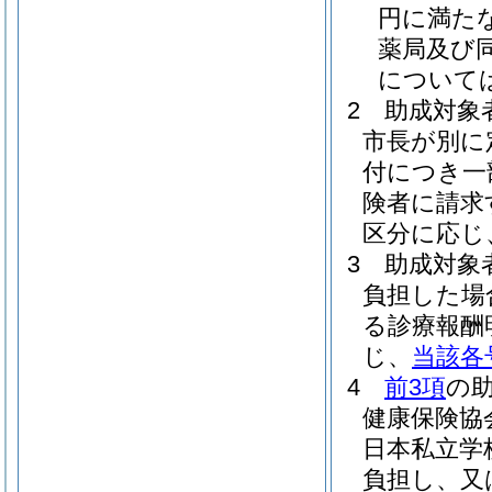
円に満た
薬局及び
について
2
助成対象
市長が別に
付につき一
険者に請求
区分に応じ
3
助成対象
負担した場
る診療報酬
じ、
当該各
4
前3項
の
健康保険協
日本私立学
負担し、又