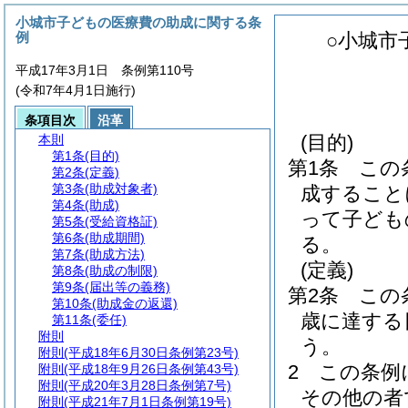
小城市子どもの医療費の助成に関する条
例
○小城市
平成17年3月1日 条例第110号
(令和7年4月1日施行)
条項目次
沿革
(目的)
本則
第1条
(目的)
第1条
この
第2条
(定義)
第3条
(助成対象者)
成すること
第4条
(助成)
って子ども
第5条
(受給資格証)
第6条
(助成期間)
る。
第7条
(助成方法)
(定義)
第8条
(助成の制限)
第9条
(届出等の義務)
第2条
この
第10条
(助成金の返還)
歳に達する
第11条
(委任)
附則
う。
附則
(平成18年6月30日条例第23号)
2
この条例
附則
(平成18年9月26日条例第43号)
附則
(平成20年3月28日条例第7号)
その他の者
附則
(平成21年7月1日条例第19号)