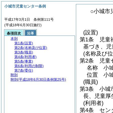
小城市児童センター条例
○小城市
平成17年3月1日 条例第111号
(平成18年6月30日施行)
(設置)
条項目次
沿革
第1条
児童
本則
第1条
(設置)
基づき、児
第2条
(名称及び位置)
第3条
(職員)
(名称及び位
第4条
(利用者)
第2条
児童
第5条
(事業)
第6条
(利用の制限)
名称 小
第7条
(委任)
位置 小城
附則
附則
(平成18年6月30日条例第25号)
(職員)
第3条
小城
長、児童厚
(利用者)
第4条
セン